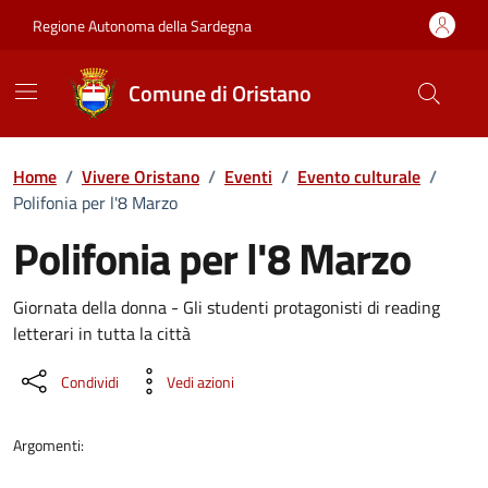
Vai ai contenuti
Vai al Footer
Regione Autonoma della Sardegna
Comune di Oristano
Home
/
Vivere Oristano
/
Eventi
/
Evento culturale
/
Polifonia per l'8 Marzo
Polifonia per l'8 Marzo
Dettaglio dell'evento
Giornata della donna - Gli studenti protagonisti di reading
letterari in tutta la città
Condividi
Vedi azioni
Argomenti: