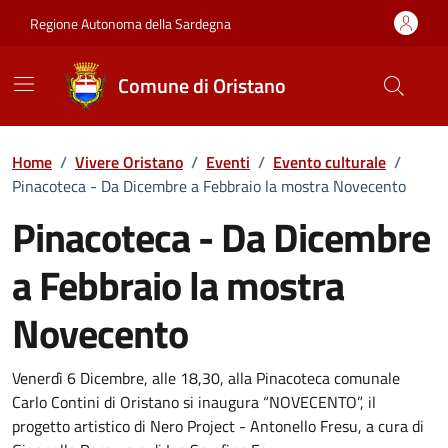
Vai ai contenuti
Vai al Footer
Regione Autonoma della Sardegna
Comune di Oristano
Home
/
Vivere Oristano
/
Eventi
/
Evento culturale
/
Pinacoteca - Da Dicembre a Febbraio la mostra Novecento
Pinacoteca - Da Dicembre
a Febbraio la mostra
Novecento
Dettaglio dell'evento
Venerdì 6 Dicembre, alle 18,30, alla Pinacoteca comunale
Carlo Contini di Oristano si inaugura “NOVECENTO”, il
progetto artistico di Nero Project - Antonello Fresu, a cura di