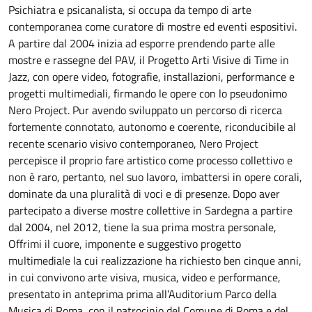
Psichiatra e psicanalista, si occupa da tempo di arte
contemporanea come curatore di mostre ed eventi espositivi.
A partire dal 2004 inizia ad esporre prendendo parte alle
mostre e rassegne del PAV, il Progetto Arti Visive di Time in
Jazz, con opere video, fotografie, installazioni, performance e
progetti multimediali, firmando le opere con lo pseudonimo
Nero Project. Pur avendo sviluppato un percorso di ricerca
fortemente connotato, autonomo e coerente, riconducibile al
recente scenario visivo contemporaneo, Nero Project
percepisce il proprio fare artistico come processo collettivo e
non è raro, pertanto, nel suo lavoro, imbattersi in opere corali,
dominate da una pluralità di voci e di presenze. Dopo aver
partecipato a diverse mostre collettive in Sardegna a partire
dal 2004, nel 2012, tiene la sua prima mostra personale,
Offrimi il cuore, imponente e suggestivo progetto
multimediale la cui realizzazione ha richiesto ben cinque anni,
in cui convivono arte visiva, musica, video e performance,
presentato in anteprima prima all’Auditorium Parco della
Musica di Roma, con il patrocinio del Comune di Roma e del