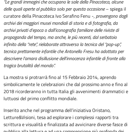
“Le grandi immagini che occupano le sale della Pinacoteca, alcune
delle quali aperte al pubblico solo per questa occasione
– spiega il
curatore della Pinacoteca Ivo Serafino Fenu -
, provengono dagli
archivi dei maggiori musei mondiali di storia e di fotografia, da
archivi privati d’epoca o dall’iconografia familiare delle riviste di
propaganda del tempo, ma anche, le più recenti, dal serbatoio
infinito della “rete”, rielaborate attraverso la tecnica del “pop-up”,
tecnica prettamente infantile che Antonello Fresu ha adottato per
descrivere l’amara disillusione dell’innocenza infantile di fronte alla
tragica brutalità del mondo”.
La mostra si protrarrà fino al 15 Febbraio 2014, aprendo
simbolicamente le celebrazioni che dal prossimo anno e fino al
2018 ricorderanno in tutta Italia gli avvenimenti drammatici e
luttuosi del primo conflitto mondiale.
Inserito anche nel programma dell’iniziativa Oristano,
Letture&Visioni, tesa ad esplorare i complessi rapporti tra
scrittura e visualità e finalizzata ad avvicinare diverse fasce di
pubblico alla lettura e ad una comprensione più profonda dei