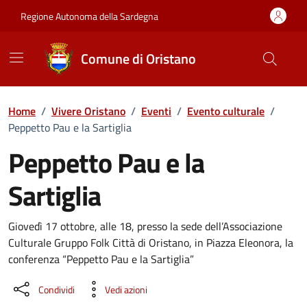
Vai ai contenuti
Vai al Footer
Regione Autonoma della Sardegna
Comune di Oristano
Home
/
Vivere Oristano
/
Eventi
/
Evento culturale
/
Peppetto Pau e la Sartiglia
Peppetto Pau e la
Sartiglia
Dettaglio dell'evento
Giovedì 17 ottobre, alle 18, presso la sede dell’Associazione
Culturale Gruppo Folk Città di Oristano, in Piazza Eleonora, la
conferenza “Peppetto Pau e la Sartiglia”
Condividi
Vedi azioni