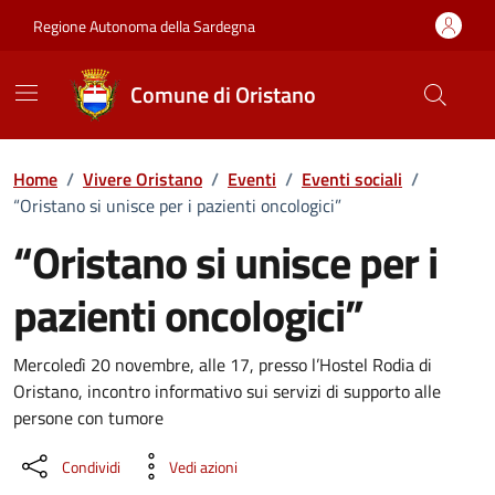
Vai ai contenuti
Vai al Footer
Regione Autonoma della Sardegna
Comune di Oristano
Home
/
Vivere Oristano
/
Eventi
/
Eventi sociali
/
“Oristano si unisce per i pazienti oncologici”
“Oristano si unisce per i
pazienti oncologici”
Dettaglio dell'evento
Mercoledì 20 novembre, alle 17, presso l’Hostel Rodia di
Oristano, incontro informativo sui servizi di supporto alle
persone con tumore
Condividi
Vedi azioni