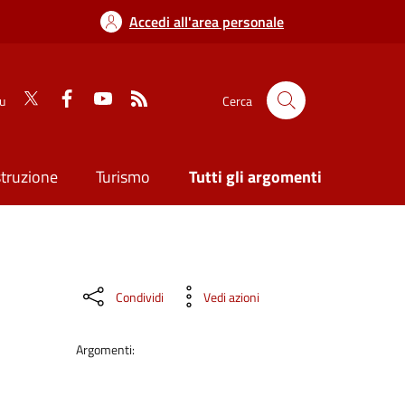
Accedi all'area personale
su
Cerca
struzione
Turismo
Tutti gli argomenti
Condividi
Vedi azioni
Argomenti: