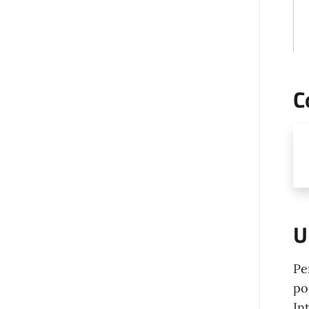
C
U
Pe
po
In