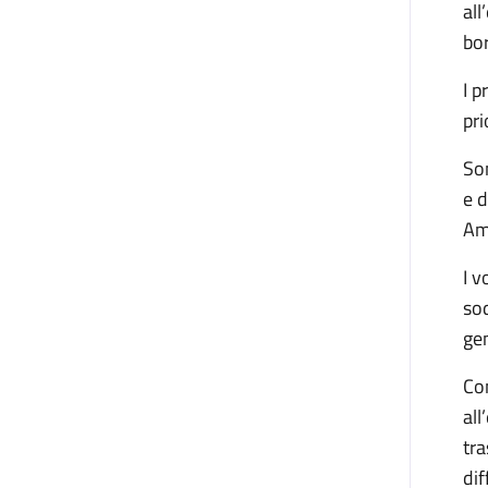
all
bor
I p
pri
Son
e d
Amm
I v
sod
gen
Com
all
tra
dif