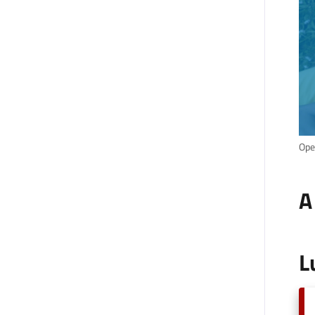
Ope
A
L