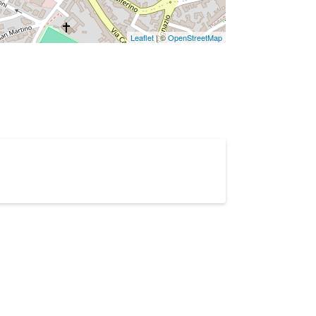
Leaflet
| ©
OpenStreetMap