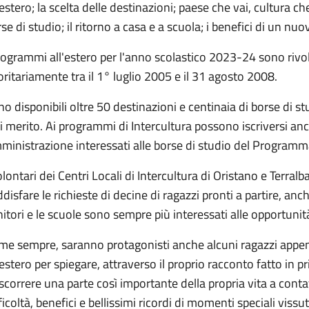
’estero; la scelta delle destinazioni; paese che vai, cultura ch
se di studio; il ritorno a casa e a scuola; i benefici di un nuo
rogrammi all'estero per l'anno scolastico 2023-24 sono rivolt
oritariamente tra il 1° luglio 2005 e il 31 agosto 2008.
o disponibili oltre 50 destinazioni e centinaia di borse di s
i merito. Ai programmi di Intercultura possono iscriversi anch
inistrazione interessati alle borse di studio del Programm
olontari dei Centri Locali di Intercultura di Oristano e Terra
disfare le richieste di decine di ragazzi pronti a partire, anch
itori e le scuole sono sempre più interessati alle opportunit
e sempre, saranno protagonisti anche alcuni ragazzi appena 
’estero per spiegare, attraverso il proprio racconto fatto in 
scorrere una parte così importante della propria vita a contat
ficoltà, benefici e bellissimi ricordi di momenti speciali vissu