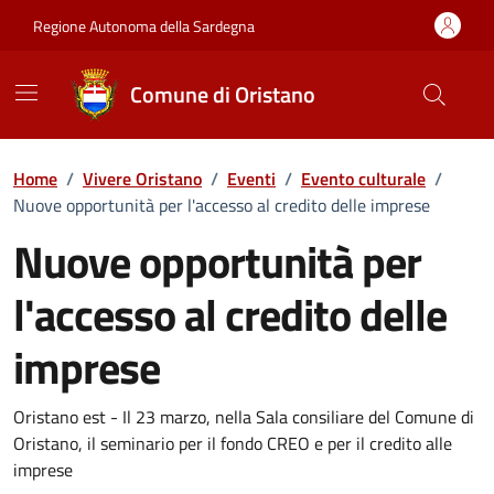
Vai ai contenuti
Vai al Footer
Regione Autonoma della Sardegna
Comune di Oristano
Home
/
Vivere Oristano
/
Eventi
/
Evento culturale
/
Nuove opportunità per l'accesso al credito delle imprese
Nuove opportunità per
l'accesso al credito delle
imprese
Dettaglio dell'evento
Oristano est - Il 23 marzo, nella Sala consiliare del Comune di
Oristano, il seminario per il fondo CREO e per il credito alle
imprese