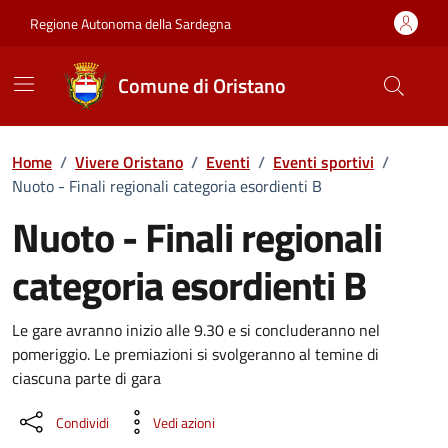
Vai ai contenuti
Vai al Footer
Regione Autonoma della Sardegna
Comune di Oristano
Home
/
Vivere Oristano
/
Eventi
/
Eventi sportivi
/
Nuoto - Finali regionali categoria esordienti B
Nuoto - Finali regionali
categoria esordienti B
Dettaglio dell'evento
Le gare avranno inizio alle 9.30 e si concluderanno nel
pomeriggio. Le premiazioni si svolgeranno al temine di
ciascuna parte di gara
Condividi
Vedi azioni