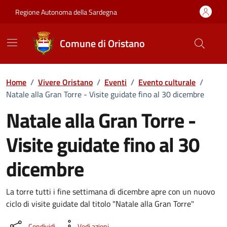
Vai ai contenuti
Vai al Footer
Regione Autonoma della Sardegna
Comune di Oristano
Home
/
Vivere Oristano
/
Eventi
/
Evento culturale
/
Natale alla Gran Torre - Visite guidate fino al 30 dicembre
Natale alla Gran Torre -
Visite guidate fino al 30
dicembre
Dettaglio dell'evento
La torre tutti i fine settimana di dicembre apre con un nuovo
ciclo di visite guidate dal titolo "Natale alla Gran Torre"
Condividi
Vedi azioni