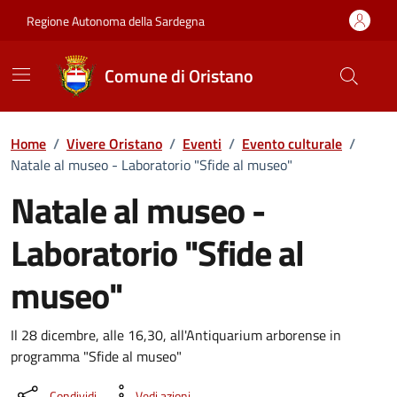
Vai ai contenuti
Vai al Footer
Regione Autonoma della Sardegna
Comune di Oristano
Home
/
Vivere Oristano
/
Eventi
/
Evento culturale
/
Natale al museo - Laboratorio "Sfide al museo"
Natale al museo -
Laboratorio "Sfide al
museo"
Dettaglio dell'evento
Il 28 dicembre, alle 16,30, all'Antiquarium arborense in
programma "Sfide al museo"
Condividi
Vedi azioni