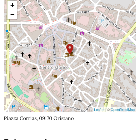
+
−
Leaflet
| ©
OpenStreetMap
Piazza Corrias, 09170 Oristano