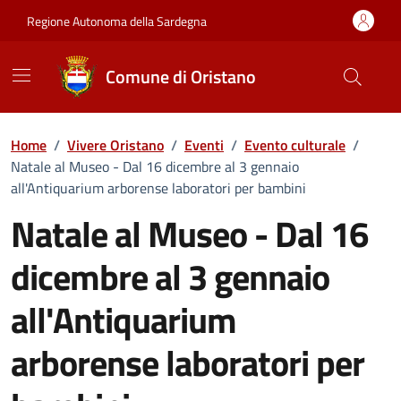
Vai ai contenuti
Vai al Footer
Regione Autonoma della Sardegna
Comune di Oristano
Home
/
Vivere Oristano
/
Eventi
/
Evento culturale
/
Natale al Museo - Dal 16 dicembre al 3 gennaio
all'Antiquarium arborense laboratori per bambini
Natale al Museo - Dal 16
dicembre al 3 gennaio
all'Antiquarium
arborense laboratori per