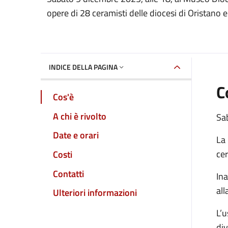
Dettaglio dell'event
opere di 28 ceramisti delle diocesi di Oristano e
INDICE DELLA PAGINA
C
Cos'è
A chi è rivolto
Sa
Date e orari
La 
cer
Costi
Contatti
In
all
Ulteriori informazioni
L’u
div