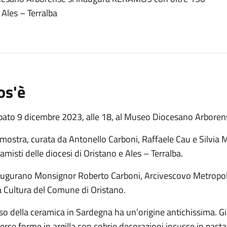
o
 Ales – Terralba
os'è
bato 9 dicembre 2023, alle 18, al Museo Diocesano Arbore
mostra, curata da Antonello Carboni, Raffaele Cau e Silvia 
amisti delle diocesi di Oristano e Ales – Terralba.
augurano Monsignor Roberto Carboni, Arcivescovo Metropoli
a Cultura del Comune di Oristano.
so della ceramica in Sardegna ha un’origine antichissima. Già
erse forme in argilla con sobrie decorazioni incusse in pasta