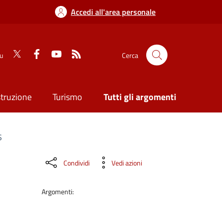
Accedi all'area personale
su
Cerca
struzione
Turismo
Tutti gli argomenti
S
Condividi
Vedi azioni
Argomenti: