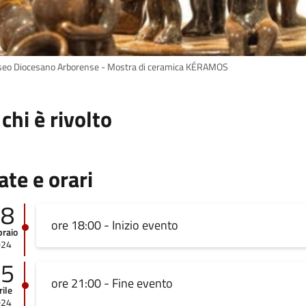
eo Diocesano Arborense - Mostra di ceramica KÉRAMOS
 chi è rivolto
ate e orari
08
ore 18:00 - Inizio evento
braio
024
15
ore 21:00 - Fine evento
rile
024