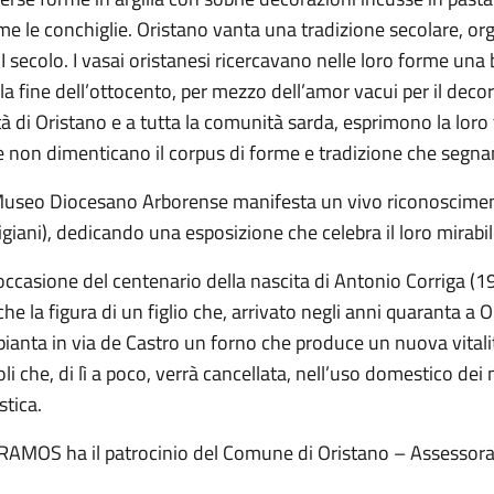
e le conchiglie. Oristano vanta una tradizione secolare, org
I secolo. I vasai oristanesi ricercavano nelle loro forme una b
la fine dell’ottocento, per mezzo dell’amor vacui per il decor
tà di Oristano e a tutta la comunità sarda, esprimono la lor
 non dimenticano il corpus di forme e tradizione che segnano
Museo Diocesano Arborense manifesta un vivo riconoscimento 
igiani), dedicando una esposizione che celebra il loro mirabil
occasione del centenario della nascita di Antonio Corriga 
he la figura di un figlio che, arrivato negli anni quaranta a Or
ianta in via de Castro un forno che produce un nuova vitalit
oli che, di lì a poco, verrà cancellata, nell’uso domestico dei
stica.
RAMOS ha il patrocinio del Comune di Oristano – Assessorat