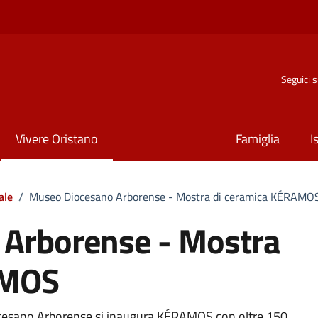
Seguici 
Vivere Oristano
Famiglia
I
ale
/
Museo Diocesano Arborense - Mostra di ceramica KÉRAMO
Arborense - Mostra
AMOS
ocesano Arborense si inaugura KÉRAMOS con oltre 150