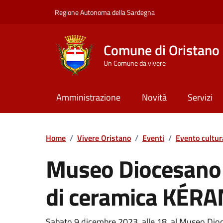
Vai ai contenuti
Vai al Footer
Regione Autonoma della Sardegna
Comune di Oristano
Un Comune da vivere
Amministrazione
Novità
Servizi
Home
/
Vivere Oristano
/
Eventi
/
Evento cultur
Museo Diocesano 
di ceramica KÉR
Sabato 9 dicembre 2023, alle 18, al Museo Di