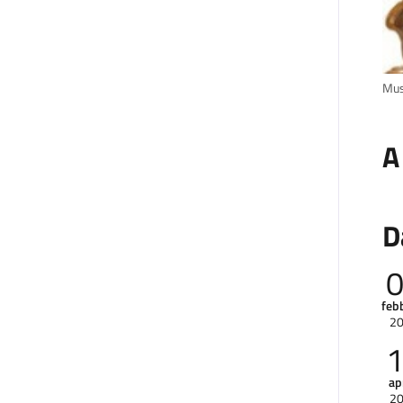
Mus
A
D
feb
2
ap
2