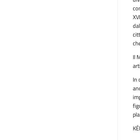
com
XVI
dal
cit
che
Il 
art
In 
anc
imp
fig
pla
KÉ