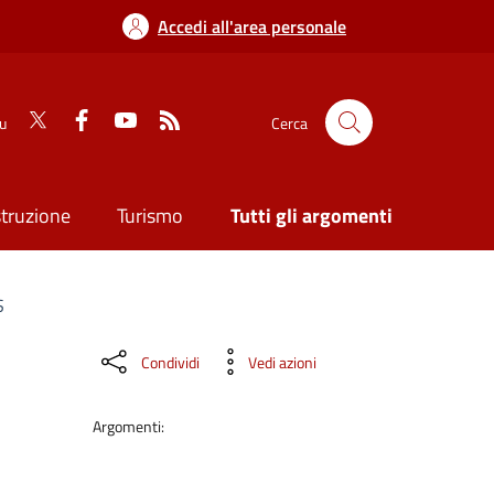
Accedi all'area personale
su
Cerca
struzione
Turismo
Tutti gli argomenti
S
Condividi
Vedi azioni
Argomenti: