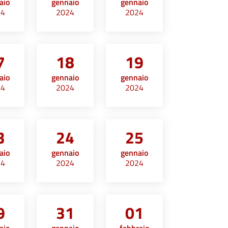
aio
gennaio
gennaio
24
2024
2024
7
18
19
aio
gennaio
gennaio
24
2024
2024
3
24
25
aio
gennaio
gennaio
24
2024
2024
9
31
01
aio
gennaio
febbraio