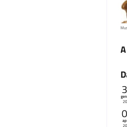
Mus
A
D
gen
2
ap
2