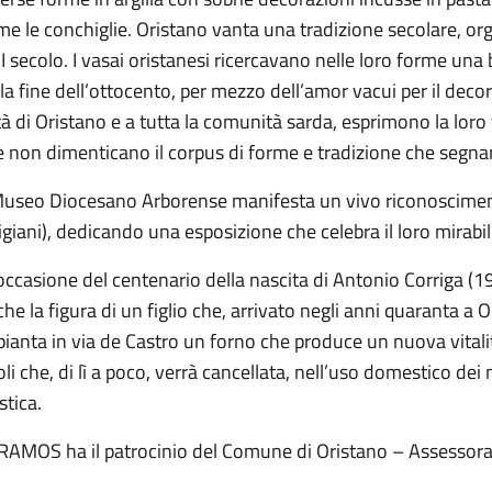
e le conchiglie. Oristano vanta una tradizione secolare, org
I secolo. I vasai oristanesi ricercavano nelle loro forme una b
la fine dell’ottocento, per mezzo dell’amor vacui per il decor
tà di Oristano e a tutta la comunità sarda, esprimono la lor
 non dimenticano il corpus di forme e tradizione che segnano
Museo Diocesano Arborense manifesta un vivo riconoscimento 
igiani), dedicando una esposizione che celebra il loro mirabil
occasione del centenario della nascita di Antonio Corriga 
he la figura di un figlio che, arrivato negli anni quaranta a Or
ianta in via de Castro un forno che produce un nuova vitalit
oli che, di lì a poco, verrà cancellata, nell’uso domestico dei
stica.
RAMOS ha il patrocinio del Comune di Oristano – Assessorat