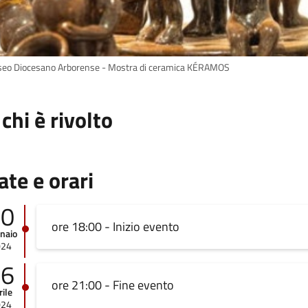
eo Diocesano Arborense - Mostra di ceramica KÉRAMOS
 chi è rivolto
ate e orari
30
ore 18:00 - Inizio evento
naio
024
06
ore 21:00 - Fine evento
rile
024