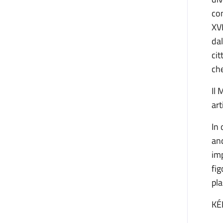
com
XVI
dal
cit
che
Il 
art
In 
anc
imp
fig
pla
KÉ