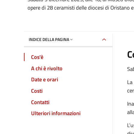
Dettaglio dell'event
opere di 28 ceramisti delle diocesi di Oristano e
INDICE DELLA PAGINA
C
Cos'è
A chi è rivolto
Sa
Date e orari
La 
cer
Costi
Contatti
In
all
Ulteriori informazioni
L’u
div