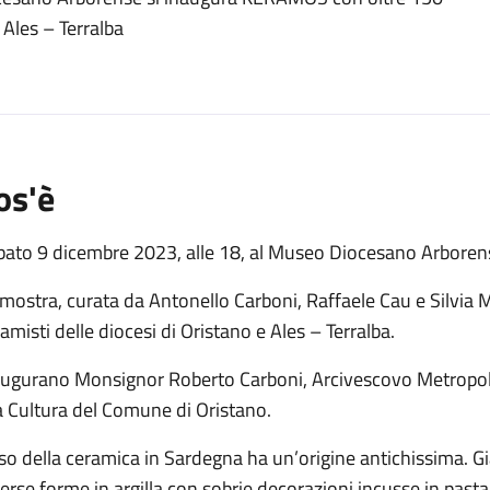
o
 Ales – Terralba
os'è
bato 9 dicembre 2023, alle 18, al Museo Diocesano Arbore
mostra, curata da Antonello Carboni, Raffaele Cau e Silvia 
amisti delle diocesi di Oristano e Ales – Terralba.
augurano Monsignor Roberto Carboni, Arcivescovo Metropoli
a Cultura del Comune di Oristano.
so della ceramica in Sardegna ha un’origine antichissima. Già
erse forme in argilla con sobrie decorazioni incusse in pasta