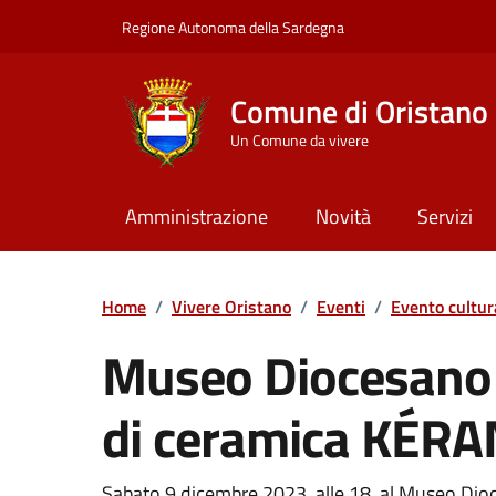
Vai ai contenuti
Vai al Footer
Regione Autonoma della Sardegna
Comune di Oristano
Un Comune da vivere
Amministrazione
Novità
Servizi
Home
/
Vivere Oristano
/
Eventi
/
Evento cultur
Museo Diocesano 
di ceramica KÉR
Sabato 9 dicembre 2023, alle 18, al Museo Di