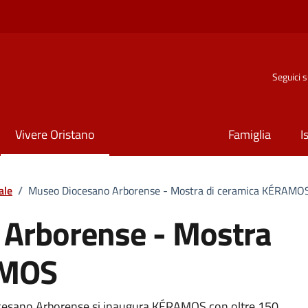
Seguici 
Vivere Oristano
Famiglia
I
ale
/
Museo Diocesano Arborense - Mostra di ceramica KÉRAMO
Arborense - Mostra
AMOS
ocesano Arborense si inaugura KÉRAMOS con oltre 150