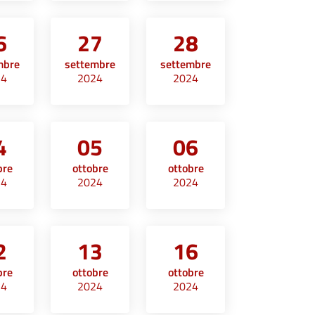
6
27
28
mbre
settembre
settembre
24
2024
2024
4
05
06
bre
ottobre
ottobre
24
2024
2024
2
13
16
bre
ottobre
ottobre
24
2024
2024