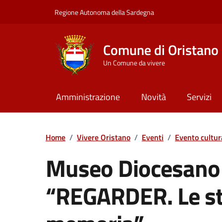
Vai ai contenuti
Vai al Footer
Regione Autonoma della Sardegna
Comune di Oristano
Un Comune da vivere
Amministrazione
Novità
Servizi
Home
/
Vivere Oristano
/
Eventi
/
Evento cultur
Museo Diocesano 
“REGARDER. Le st