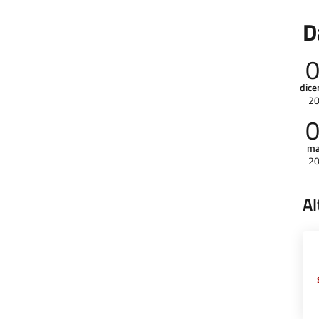
D
dic
2
ma
2
Al