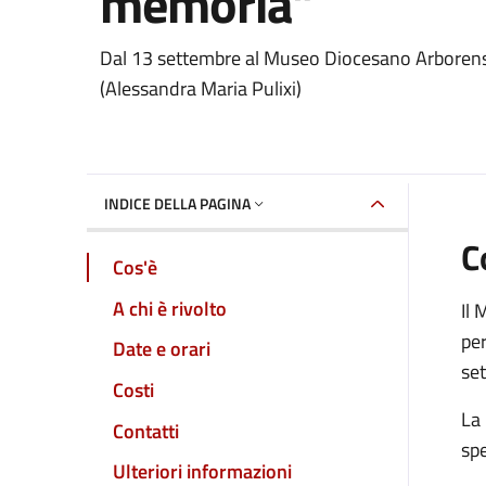
memoria”
Dettaglio dell'event
Dal 13 settembre al Museo Diocesano Arborense 
(Alessandra Maria Pulixi)
INDICE DELLA PAGINA
C
Cos'è
A chi è rivolto
Il
per
Date e orari
se
Costi
La 
Contatti
spe
Ulteriori informazioni