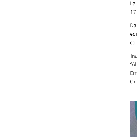
La 
17 
Dal
edi
con
Tra
“Al
Emi
Orl