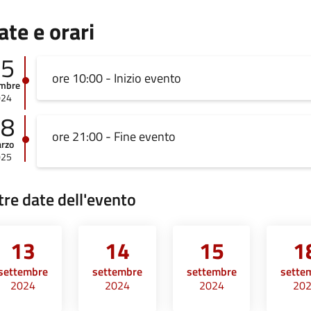
ate e orari
05
ore 10:00 - Inizio evento
embre
024
08
ore 21:00 - Fine evento
rzo
025
tre date dell'evento
13
14
15
1
settembre
settembre
settembre
sette
2024
2024
2024
20