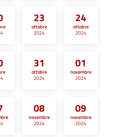
0
23
24
bre
ottobre
ottobre
24
2024
2024
0
31
01
bre
ottobre
novembre
24
2024
2024
7
08
09
mbre
novembre
novembre
24
2024
2024