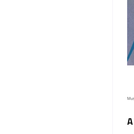
Mus
A