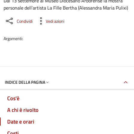
Dettaglio dell'evento
Dal 13 settembre al Museo Diocesano Arborense la mostra
personale dell’artista La Fille Bertha (Alessandra Maria Pulixi)
Condividi
Vedi azioni
Argomenti:
INDICE DELLA PAGINA
Cos'è
A chi è rivolto
Date e orari
Costi