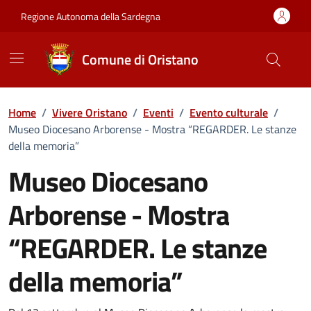
Vai ai contenuti
Vai al Footer
Regione Autonoma della Sardegna
Comune di Oristano
Home
/
Vivere Oristano
/
Eventi
/
Evento culturale
/
Museo Diocesano Arborense - Mostra “REGARDER. Le stanze
della memoria”
Museo Diocesano
Arborense - Mostra
“REGARDER. Le stanze
della memoria”