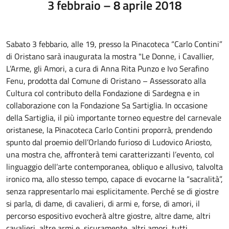
3 febbraio – 8 aprile 2018
Sabato 3 febbario, alle 19, presso la Pinacoteca “Carlo Contini”
di Oristano sarà inaugurata la mostra "Le Donne, i Cavallier,
L’Arme, gli Amori, a cura di Anna Rita Punzo e Ivo Serafino
Fenu, prodotta dal Comune di Oristano – Assessorato alla
Cultura col contributo della Fondazione di Sardegna e in
collaborazione con la Fondazione Sa Sartiglia. In occasione
della Sartiglia, il più importante torneo equestre del carnevale
oristanese, la Pinacoteca Carlo Contini proporrà, prendendo
spunto dal proemio dell’Orlando furioso di Ludovico Ariosto,
una mostra che, affronterà temi caratterizzanti l’evento, col
linguaggio dell’arte contemporanea, obliquo e allusivo, talvolta
ironico ma, allo stesso tempo, capace di evocarne la “sacralità”,
senza rappresentarlo mai esplicitamente. Perché se di giostre
si parla, di dame, di cavalieri, di armi e, forse, di amori, il
percorso espositivo evocherà altre giostre, altre dame, altri
cavalieri, altre armi e, sicuramente, altri amori, tutti