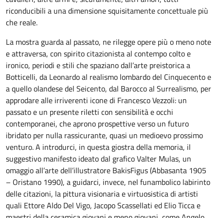
riconducibili a una dimensione squisitamente concettuale più
che reale.
La mostra guarda al passato, ne rilegge opere più o meno note
e attraversa, con spirito citazionista al contempo colto e
ironico, periodi e stili che spaziano dall’arte preistorica a
Botticelli, da Leonardo al realismo lombardo del Cinquecento e
a quello olandese del Seicento, dal Barocco al Surrealismo, per
approdare alle irriverenti icone di Francesco Vezzoli: un
passato e un presente riletti con sensibilità e occhi
contemporanei, che aprono prospettive verso un futuro
ibridato per nulla rassicurante, quasi un medioevo prossimo
venturo. A introdurci, in questa giostra della memoria, il
suggestivo manifesto ideato dal grafico Valter Mulas, un
omaggio all’arte dell’illustratore BakisFigus (Abbasanta 1905
– Oristano 1990), a guidarci, invece, nel funambolico labirinto
delle citazioni, la pittura visionaria e virtuosistica di artisti
quali Ettore Aldo Del Vigo, Jacopo Scassellati ed Elio Ticca e
maestri della ceramica giovani e meno giovani, come Angelo