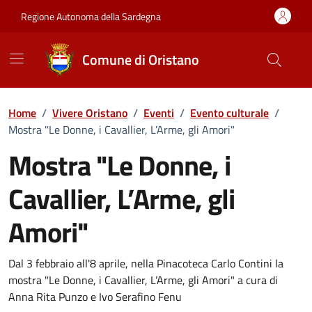
Vai ai contenuti
Vai al Footer
Regione Autonoma della Sardegna
Comune di Oristano
Home
/
Vivere Oristano
/
Eventi
/
Evento culturale
/
Mostra "Le Donne, i Cavallier, L’Arme, gli Amori"
Mostra "Le Donne, i
Cavallier, L’Arme, gli
Amori"
Dettaglio dell'evento
Dal 3 febbraio all'8 aprile, nella Pinacoteca Carlo Contini la
mostra "Le Donne, i Cavallier, L’Arme, gli Amori" a cura di
Anna Rita Punzo e Ivo Serafino Fenu