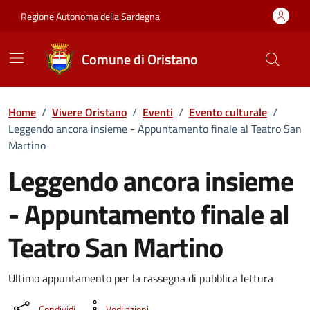
Vai ai contenuti
Vai al Footer
Regione Autonoma della Sardegna
Comune di Oristano
Home
/
Vivere Oristano
/
Eventi
/
Evento culturale
/
Leggendo ancora insieme - Appuntamento finale al Teatro San
Martino
Leggendo ancora insieme
- Appuntamento finale al
Teatro San Martino
Dettaglio dell'evento
Ultimo appuntamento per la rassegna di pubblica lettura
Condividi
Vedi azioni