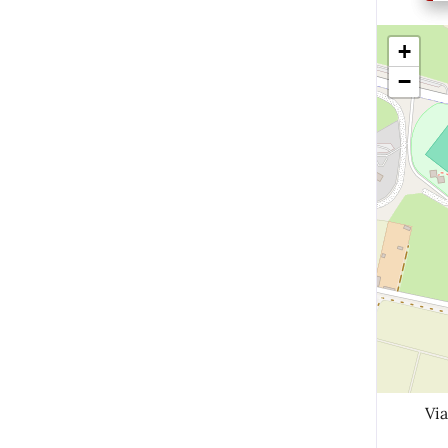
+
−
Via