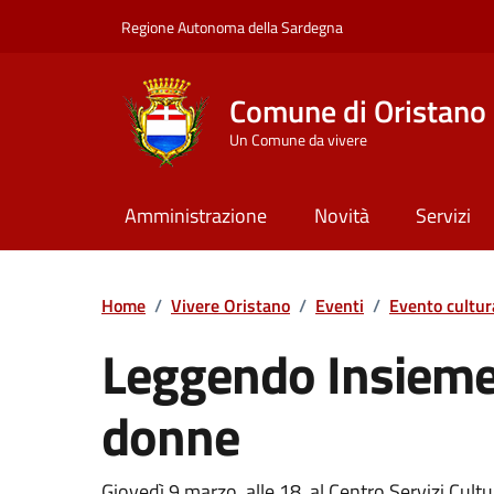
Vai ai contenuti
Vai al Footer
Regione Autonoma della Sardegna
Comune di Oristano
Un Comune da vivere
Amministrazione
Novità
Servizi
Home
/
Vivere Oristano
/
Eventi
/
Evento cultur
Leggendo Insieme 
donne
Giovedì 9 marzo, alle 18, al Centro Servizi Cult