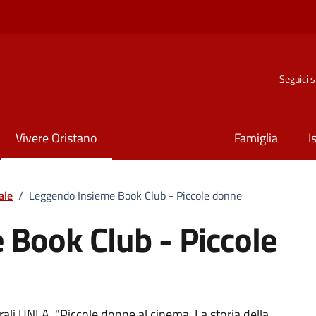
Seguici 
Vivere Oristano
Famiglia
I
ale
/
Leggendo Insieme Book Club - Piccole donne
Book Club - Piccole
urali UNLA, "Piccole donne al cinema. La storia della