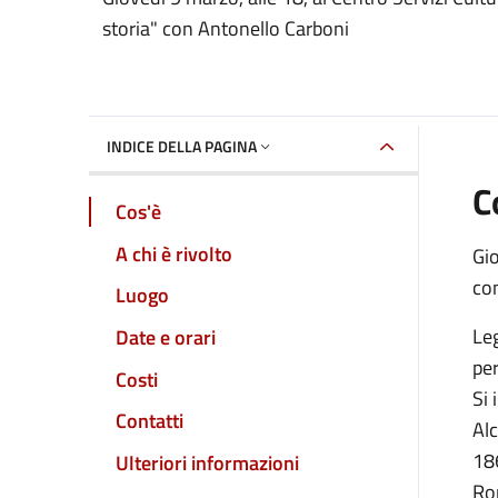
Dettaglio dell'event
storia" con Antonello Carboni
INDICE DELLA PAGINA
C
Cos'è
A chi è rivolto
Gio
co
Luogo
Le
Date e orari
per
Costi
Si 
Contatti
Alc
18
Ulteriori informazioni
Rom