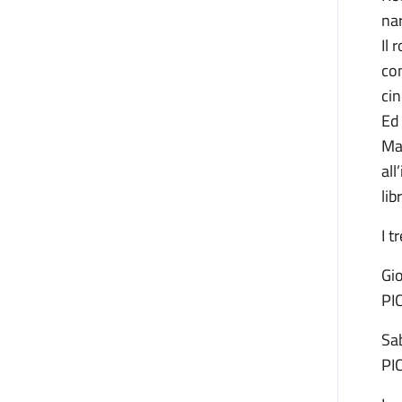
nar
Il 
con
cin
Ed 
Ma
all
li
I t
Gio
PI
Sa
PI