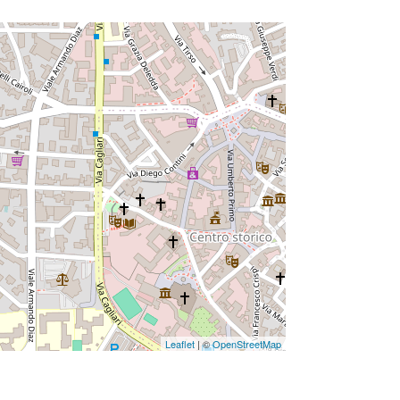
Leaflet
| ©
OpenStreetMap