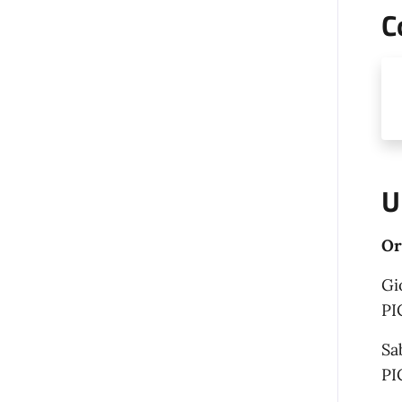
C
U
Or
Gi
PI
Sa
PI