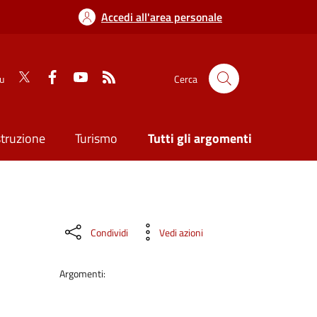
Accedi all'area personale
su
Cerca
struzione
Turismo
Tutti gli argomenti
Condividi
Vedi azioni
Argomenti: