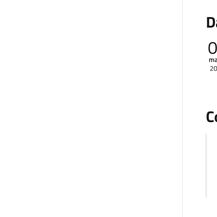
D
ma
2
C