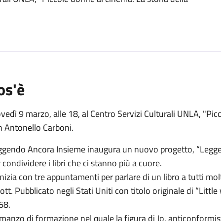
o
os'è
vedì 9 marzo, alle 18, al Centro Servizi Culturali UNLA, "Pic
n Antonello Carboni.
ggendo Ancora Insieme inaugura un nuovo progetto, “Legge
 condividere i libri che ci stanno più a cuore.
inizia con tre appuntamenti per parlare di un libro a tutti m
ott. Pubblicato negli Stati Uniti con titolo originale di “Lit
68.
anzo di formazione nel quale la figura di Jo, anticonformis