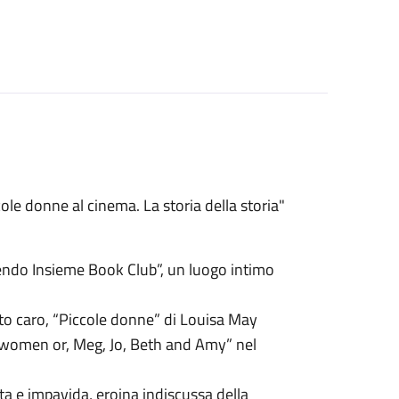
cole donne al cinema. La storia della storia"
ndo Insieme Book Club”, un luogo intimo
olto caro, “Piccole donne” di Louisa May
tle women or, Meg, Jo, Beth and Amy” nel
ta e impavida, eroina indiscussa della