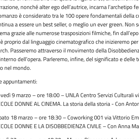
razione, nonché alter ego dell’autrice, incarna l’archetipo f
romanzo è considerato tra le 100 opere fondamentali della c
tinua a essere un best seller, o meglio un ever green. Non sol
ema grazie alle numerose trasposizioni filmiche, fin dall’e
è proprio dal linguaggio cinematografico che inizieremo per 
rch. Passeremo attraverso il movimento della Disobbedienza 
’interno dell’opera. Parleremo, infine, del significato e dell
bro nel mondo.
re appuntamenti:
vedì 9 marzo – ore 18:00 – UNLA Centro Servizi Culturali vi
CCOLE DONNE AL CINEMA. La storia della storia - Con Anton
bato 18 marzo – ore 18:30 – Coworking 001 via Vittorio Ema
CCOLE DONNE E LA DISOBBEDIENZA CIVILE – Con Anna Mar