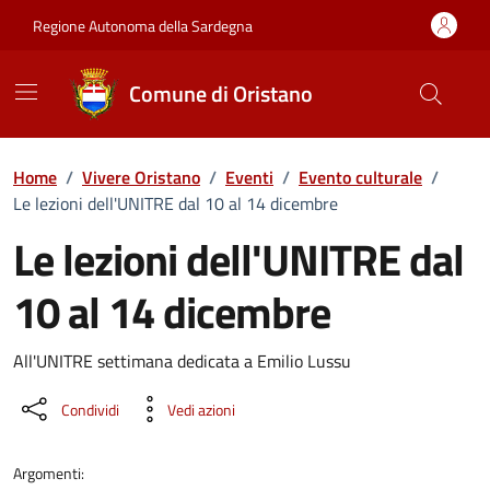
Vai ai contenuti
Vai al Footer
Regione Autonoma della Sardegna
Comune di Oristano
Home
/
Vivere Oristano
/
Eventi
/
Evento culturale
/
Le lezioni dell'UNITRE dal 10 al 14 dicembre
Le lezioni dell'UNITRE dal
10 al 14 dicembre
Dettaglio dell'evento
All'UNITRE settimana dedicata a Emilio Lussu
Condividi
Vedi azioni
Argomenti: