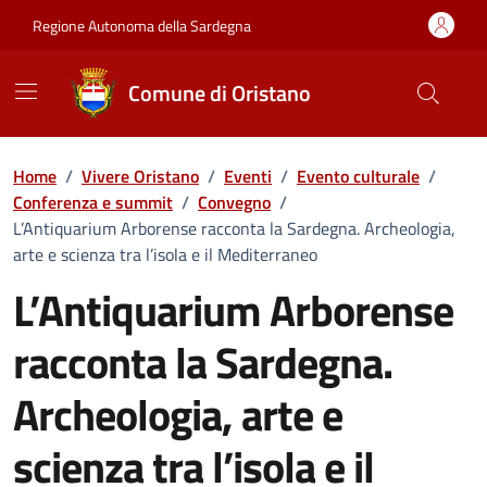
Vai ai contenuti
Vai al Footer
Regione Autonoma della Sardegna
Comune di Oristano
Home
/
Vivere Oristano
/
Eventi
/
Evento culturale
/
Conferenza e summit
/
Convegno
/
L’Antiquarium Arborense racconta la Sardegna. Archeologia,
arte e scienza tra l’isola e il Mediterraneo
L’Antiquarium Arborense
racconta la Sardegna.
Archeologia, arte e
scienza tra l’isola e il