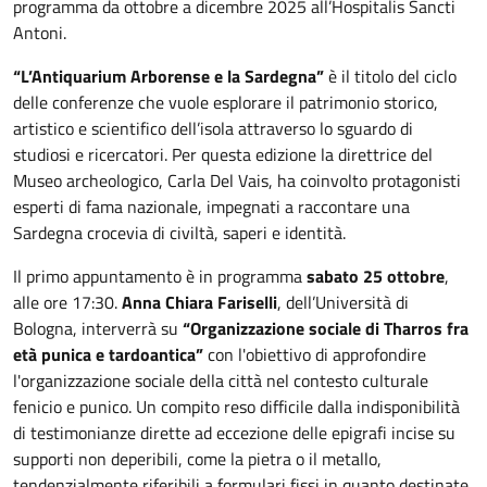
programma da ottobre a dicembre 2025 all’Hospitalis Sancti
Antoni.
“L’Antiquarium Arborense e la Sardegna”
è il titolo del ciclo
delle conferenze che vuole esplorare il patrimonio storico,
artistico e scientifico dell’isola attraverso lo sguardo di
studiosi e ricercatori. Per questa edizione la direttrice del
Museo archeologico, Carla Del Vais, ha coinvolto protagonisti
esperti di fama nazionale, impegnati a raccontare una
Sardegna crocevia di civiltà, saperi e identità.
Il primo appuntamento è in programma
sabato 25 ottobre
,
alle ore 17:30.
Anna Chiara Fariselli
, dell’Università di
Bologna, interverrà su
“Organizzazione sociale di Tharros fra
età punica e tardoantica”
con l'obiettivo di approfondire
l'organizzazione sociale della città nel contesto culturale
fenicio e punico. Un compito reso difficile dalla indisponibilità
di testimonianze dirette ad eccezione delle epigrafi incise su
supporti non deperibili, come la pietra o il metallo,
tendenzialmente riferibili a formulari fissi in quanto destinate