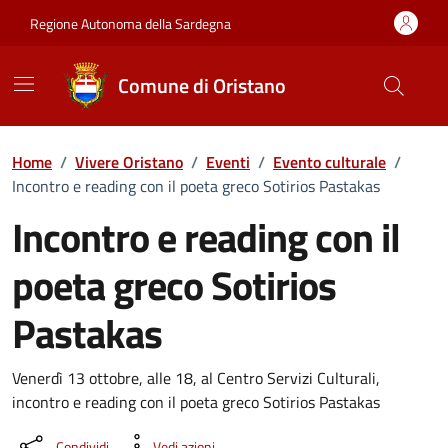
Vai ai contenuti
Vai al Footer
Regione Autonoma della Sardegna
Comune di Oristano
Home
/
Vivere Oristano
/
Eventi
/
Evento culturale
/
Incontro e reading con il poeta greco Sotirios Pastakas
Incontro e reading con il
poeta greco Sotirios
Pastakas
Dettaglio dell'evento
Venerdì 13 ottobre, alle 18, al Centro Servizi Culturali,
incontro e reading con il poeta greco Sotirios Pastakas
Condividi
Vedi azioni