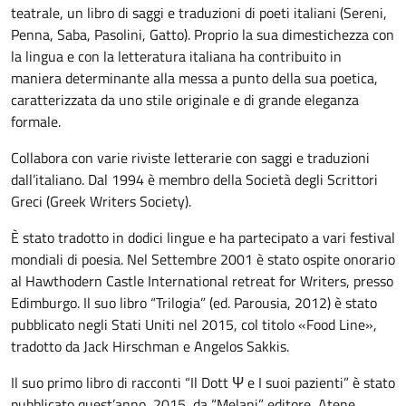
teatrale, un libro di saggi e traduzioni di poeti italiani (Sereni,
Penna, Saba, Pasolini, Gatto). Proprio la sua dimestichezza con
la lingua e con la letteratura italiana ha contribuito in
maniera determinante alla messa a punto della sua poetica,
caratterizzata da uno stile originale e di grande eleganza
formale.
Collabora con varie riviste letterarie con saggi e traduzioni
dall’italiano. Dal 1994 è membro della Società degli Scrittori
Greci (Greek Writers Society).
È stato tradotto in dodici lingue e ha partecipato a vari festival
mondiali di poesia. Nel Settembre 2001 è stato ospite onorario
al Hawthodern Castle International retreat for Writers, presso
Edimburgo. Il suo libro “Trilogia” (ed. Parousia, 2012) è stato
pubblicato negli Stati Uniti nel 2015, col titolo «Food Line»,
tradotto da Jack Hirschman e Angelos Sakkis.
Il suo primo libro di racconti “Il Dott Ψ e I suoi pazienti” è stato
pubblicato quest’anno, 2015, da “Melani” editore, Atene.