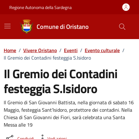
Vai ai contenuti
Vai al Footer
Regione Autonoma della Sardegna
Comune di Oristano
Home
/
Vivere Oristano
/
Eventi
/
Evento culturale
/
Il Gremio dei Contadini festeggia S.Isidoro
Il Gremio dei Contadini
festeggia S.Isidoro
Dettaglio dell'evento
Il Gremio di San Giovanni Battista, nella giornata di sabato 16
Maggio, festeggia Sant’Isidoro, protettore dei contadini. Nella
Chiesa di San Giovanni dei Fiori, sarà celebrata una Santa
Messa alle 19
Condividi
Vedi azioni