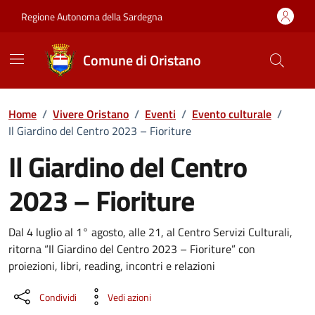
Vai ai contenuti
Vai al Footer
Regione Autonoma della Sardegna
Comune di Oristano
Home
/
Vivere Oristano
/
Eventi
/
Evento culturale
/
Il Giardino del Centro 2023 – Fioriture
Il Giardino del Centro
2023 – Fioriture
Dettaglio dell'evento
Dal 4 luglio al 1° agosto, alle 21, al Centro Servizi Culturali,
ritorna “Il Giardino del Centro 2023 – Fioriture” con
proiezioni, libri, reading, incontri e relazioni
Condividi
Vedi azioni