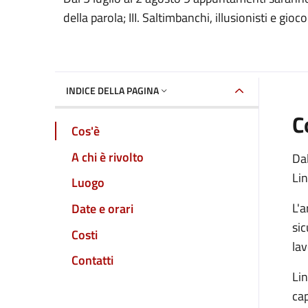
Dettaglio dell'event
della parola; III. Saltimbanchi, illusionisti e giocol
INDICE DELLA PAGINA
C
Cos'è
A chi è rivolto
Dal
Lin
Luogo
L'a
Date e orari
sic
Costi
lav
Contatti
Lin
cap