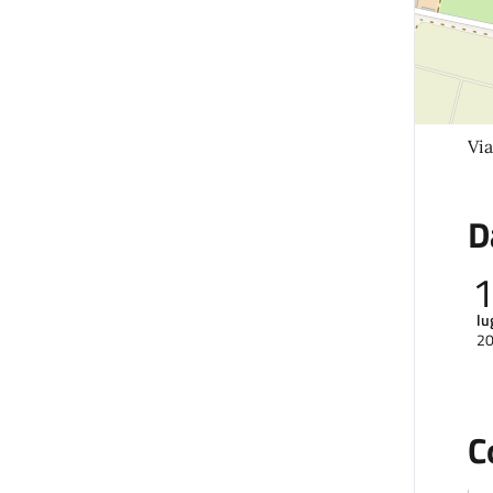
Via
D
lu
2
C