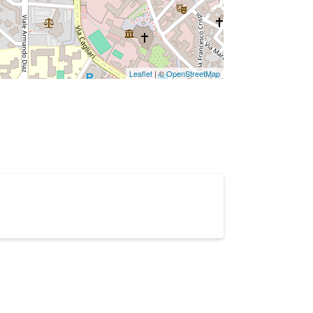
Leaflet
| ©
OpenStreetMap