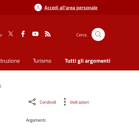
Accedi all'area personale
su
Cerca
struzione
Turismo
Tutti gli argomenti
i
Condividi
Vedi azioni
Argomenti: