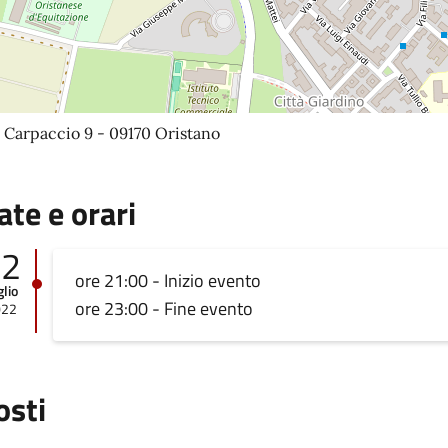
 Carpaccio 9 - 09170 Oristano
ate e orari
12
ore 21:00 - Inizio evento
glio
ore 23:00 - Fine evento
022
osti