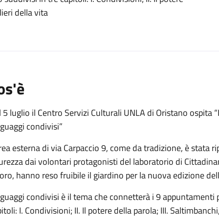
o
ieri della vita
os'è
 5 luglio il Centro Servizi Culturali UNLA di Oristano ospita “
guaggi condivisi”
rea esterna di via Carpaccio 9, come da tradizione, è stata ripu
urezza dai volontari protagonisti del laboratorio di Cittadina
oro, hanno reso fruibile il giardino per la nuova edizione dell
guaggi condivisi è il tema che connetterà i 9 appuntamenti p
itoli: I. Condivisioni; II. Il potere della parola; III. Saltimbanchi,