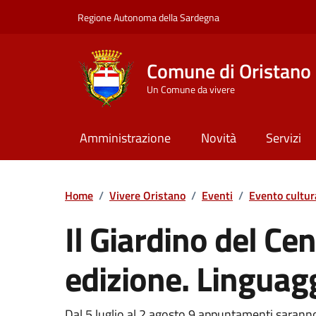
Vai ai contenuti
Vai al Footer
Regione Autonoma della Sardegna
Comune di Oristano
Un Comune da vivere
Amministrazione
Novità
Servizi
Home
/
Vivere Oristano
/
Eventi
/
Evento cultur
Il Giardino del Ce
edizione. Linguagg
Dal 5 luglio al 2 agosto 9 appuntamenti saranno sud