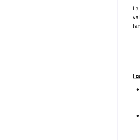
La 
val
fan
I c