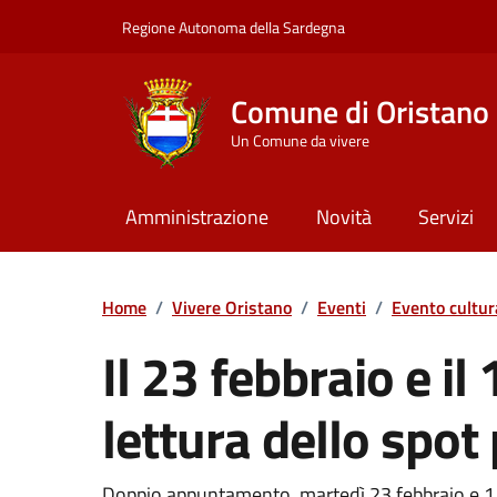
Vai ai contenuti
Vai al Footer
Regione Autonoma della Sardegna
Comune di Oristano
Un Comune da vivere
Amministrazione
Novità
Servizi
Home
/
Vivere Oristano
/
Eventi
/
Evento cultur
Il 23 febbraio e il
lettura dello spot 
Doppio appuntamento, martedì 23 febbraio e 1 Ma