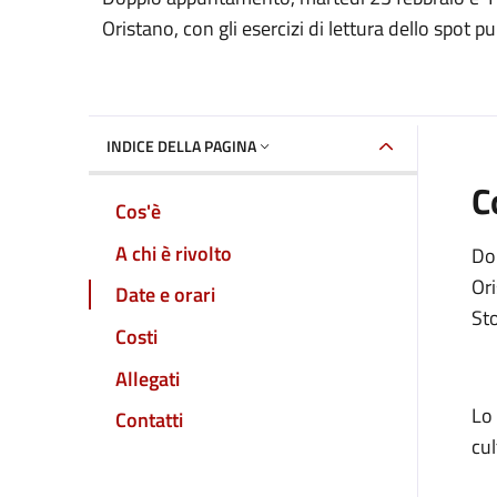
Dettaglio dell'event
Oristano, con gli esercizi di lettura dello spot p
INDICE DELLA PAGINA
C
Cos'è
A chi è rivolto
Dop
Ori
Date e orari
Sto
Costi
Allegati
Lo 
Contatti
cul