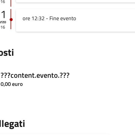
016
01
ore 12:32 - Fine evento
rzo
016
osti
???content.evento.???
0,00 euro
llegati