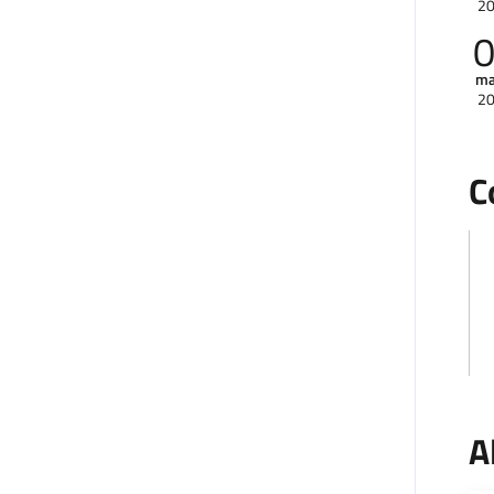
2
ma
2
C
A