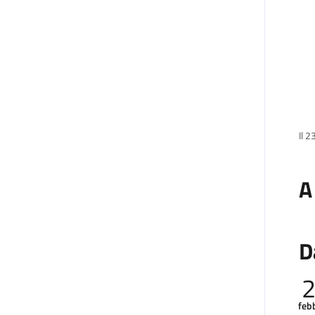
Il 2
A
D
feb