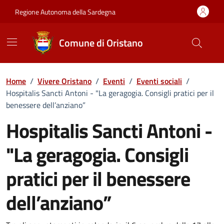
Vai ai contenuti
Vai al Footer
Regione Autonoma della Sardegna
Comune di Oristano
Home
/
Vivere Oristano
/
Eventi
/
Eventi sociali
/
Hospitalis Sancti Antoni - "La geragogia. Consigli pratici per il
benessere dell’anziano”
Hospitalis Sancti Antoni -
"La geragogia. Consigli
pratici per il benessere
dell’anziano”