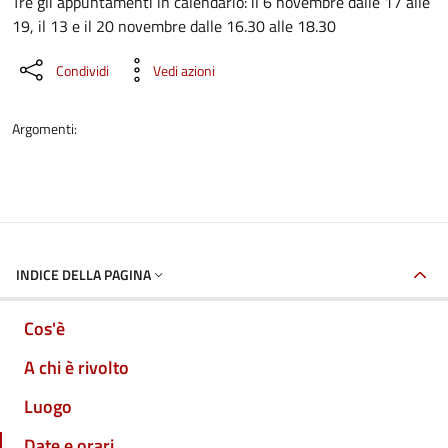
Dettaglio dell'evento
Tre gli appuntamenti in calendario: il 6 novembre dalle 17 alle
19, il 13 e il 20 novembre dalle 16.30 alle 18.30
Condividi
Vedi azioni
Argomenti:
INDICE DELLA PAGINA
Cos'è
A chi è rivolto
Luogo
Date e orari