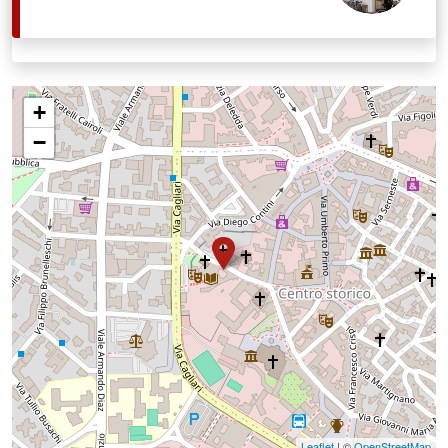
+
−
Leaflet
| ©
OpenStreetMap