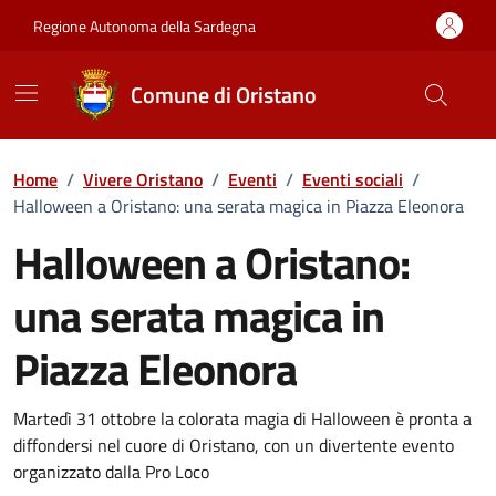
Vai ai contenuti
Vai al Footer
Regione Autonoma della Sardegna
Comune di Oristano
Home
/
Vivere Oristano
/
Eventi
/
Eventi sociali
/
Halloween a Oristano: una serata magica in Piazza Eleonora
Halloween a Oristano:
una serata magica in
Piazza Eleonora
Dettaglio dell'evento
Martedì 31 ottobre la colorata magia di Halloween è pronta a
diffondersi nel cuore di Oristano, con un divertente evento
organizzato dalla Pro Loco