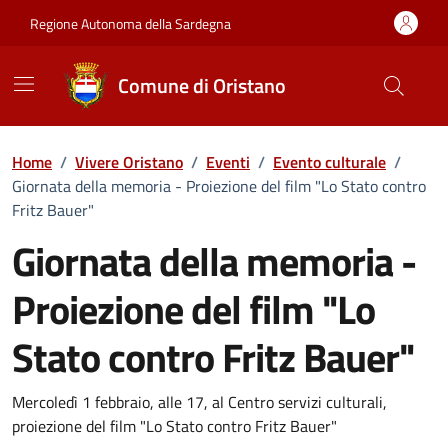
Vai ai contenuti
Vai al Footer
Regione Autonoma della Sardegna
Comune di Oristano
Home
/
Vivere Oristano
/
Eventi
/
Evento culturale
/
Giornata della memoria - Proiezione del film "Lo Stato contro
Fritz Bauer"
Giornata della memoria -
Proiezione del film "Lo
Stato contro Fritz Bauer"
Dettaglio dell'evento
Mercoledì 1 febbraio, alle 17, al Centro servizi culturali,
proiezione del film "Lo Stato contro Fritz Bauer"