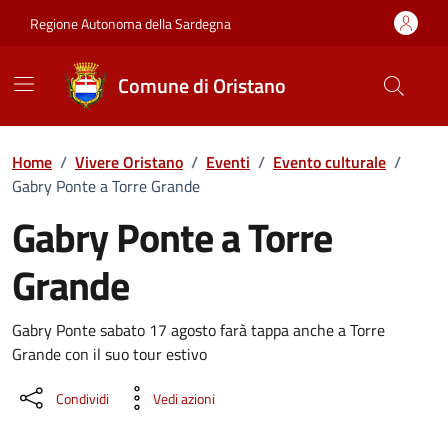
Vai ai contenuti
Vai al Footer
Regione Autonoma della Sardegna
Comune di Oristano
Home
/
Vivere Oristano
/
Eventi
/
Evento culturale
/
Gabry Ponte a Torre Grande
Gabry Ponte a Torre
Grande
Dettaglio dell'evento
Gabry Ponte sabato 17 agosto farà tappa anche a Torre
Grande con il suo tour estivo
Condividi
Vedi azioni