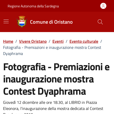
Vai ai contenuti
Vai al Footer
Regione Autonoma della Sardegna
Comune di Oristano
Home
/
Vivere Oristano
/
Eventi
/
Evento culturale
/
Fotografia - Premiazioni e inaugurazione mostra Contest
Dyaphrama
Fotografia - Premiazioni e
inaugurazione mostra
Contest Dyaphrama
Dettaglio dell'evento
Giovedì 12 dicembre alle ore 18.30, al LIBRID in Piazza
Eleonora, l'inaugurazione della mostra dedicata al Contest