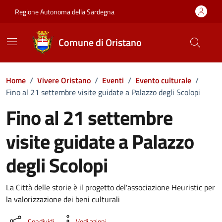
Vai ai contenuti
Vai al Footer
Regione Autonoma della Sardegna
Comune di Oristano
Home
/
Vivere Oristano
/
Eventi
/
Evento culturale
/
Fino al 21 settembre visite guidate a Palazzo degli Scolopi
Fino al 21 settembre
visite guidate a Palazzo
degli Scolopi
Dettaglio dell'evento
La Città delle storie è il progetto del'associazione Heuristic per
la valorizzazione dei beni culturali
Condividi
Vedi azioni