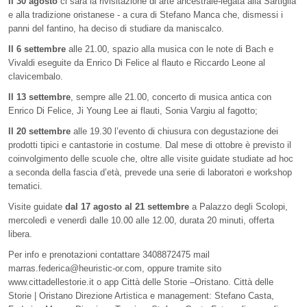
Il 30 agosto
ci sarà la rivisitazione di arte ancestrale-legata alla Sartiglia
e alla tradizione oristanese - a cura di Stefano Manca che, dismessi i
panni del fantino, ha deciso di studiare da maniscalco.
Il 6 settembre
alle 21.00, spazio alla musica con le note di Bach e
Vivaldi eseguite da Enrico Di Felice al flauto e Riccardo Leone al
clavicembalo.
Il 13 settembre
, sempre alle 21.00, concerto di musica antica con
Enrico Di Felice, Ji Young Lee ai flauti, Sonia Vargiu al fagotto;
Il 20 settembre
alle 19.30 l’evento di chiusura con degustazione dei
prodotti tipici e cantastorie in costume. Dal mese di ottobre è previsto il
coinvolgimento delle scuole che, oltre alle visite guidate studiate ad hoc
a seconda della fascia d’età, prevede una serie di laboratori e workshop
tematici.
Visite guidate
dal 17 agosto al 21 settembre
a Palazzo degli Scolopi,
mercoledì e venerdì dalle 10.00 alle 12.00, durata 20 minuti, offerta
libera.
Per info e prenotazioni contattare 3408872475 mail
marras.federica@heuristic-or.com
, oppure tramite sito
www.cittadellestorie.it
o app Città delle Storie –Oristano. Città delle
Storie | Oristano Direzione Artistica e management: Stefano Casta,