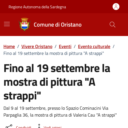
Vai ai contenuti
Vai al Footer
Regione Autonoma della Sardegna
Comune di Oristano
Home
/
Vivere Oristano
/
Eventi
/
Evento culturale
/
Fino al 19 settembre la mostra di pittura "A strappi"
Fino al 19 settembre la
mostra di pittura "A
strappi"
Dettaglio dell'evento
Dal 9 al 19 settembre, presso lo Spazio Cominacini Via
Parpaglia 36, la mostra di pittura di Valeria Cau "A strappi"
Condividi
Vedi azioni