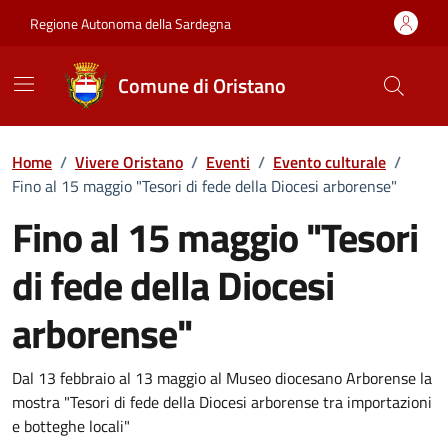
Vai ai contenuti
Vai al Footer
Regione Autonoma della Sardegna
Comune di Oristano
Home
/
Vivere Oristano
/
Eventi
/
Evento culturale
/
Fino al 15 maggio "Tesori di fede della Diocesi arborense"
Fino al 15 maggio "Tesori
di fede della Diocesi
arborense"
Dettaglio dell'evento
Dal 13 febbraio al 13 maggio al Museo diocesano Arborense la
mostra "Tesori di fede della Diocesi arborense tra importazioni
e botteghe locali"