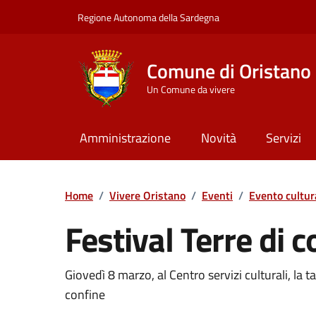
Vai ai contenuti
Vai al Footer
Regione Autonoma della Sardegna
Comune di Oristano
Un Comune da vivere
Amministrazione
Novità
Servizi
Home
/
Vivere Oristano
/
Eventi
/
Evento cultur
Festival Terre di c
Dettaglio dell'event
Giovedì 8 marzo, al Centro servizi culturali, la t
confine