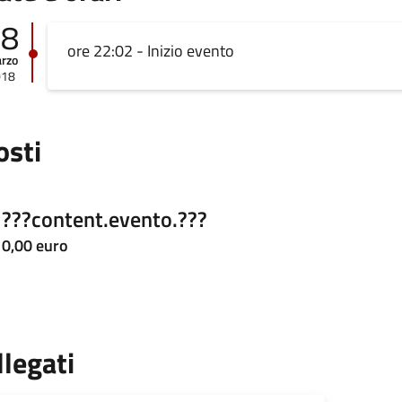
08
ore 22:02 - Inizio evento
rzo
018
osti
???content.evento.???
0,00 euro
llegati