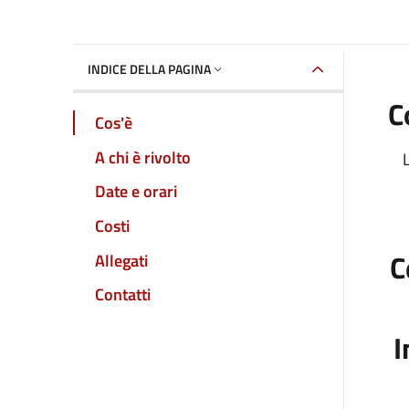
INDICE DELLA PAGINA
C
Cos'è
A chi è rivolto
L
Date e orari
Costi
C
Allegati
Contatti
I