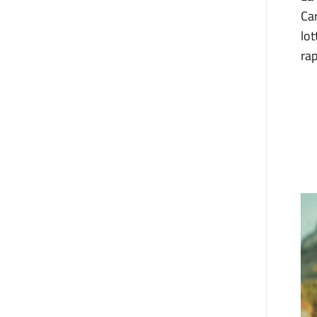
Car
lot
rap