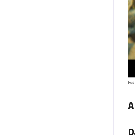
Fest
A
D