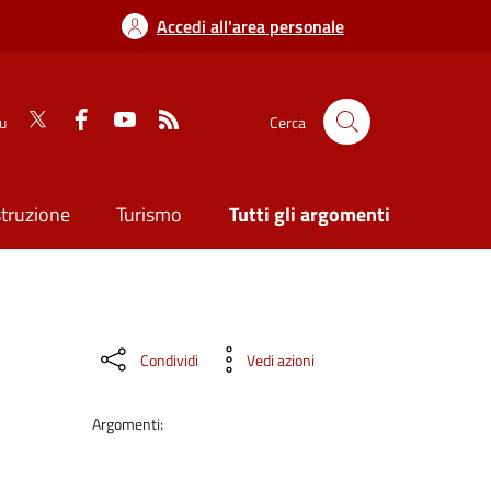
Accedi all'area personale
su
Cerca
struzione
Turismo
Tutti gli argomenti
Condividi
Vedi azioni
Argomenti: