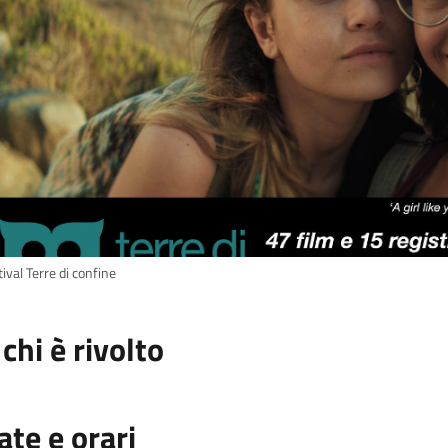
ival Terre di confine
 chi è rivolto
ate e orari