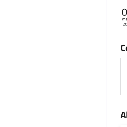
ma
2
C
A