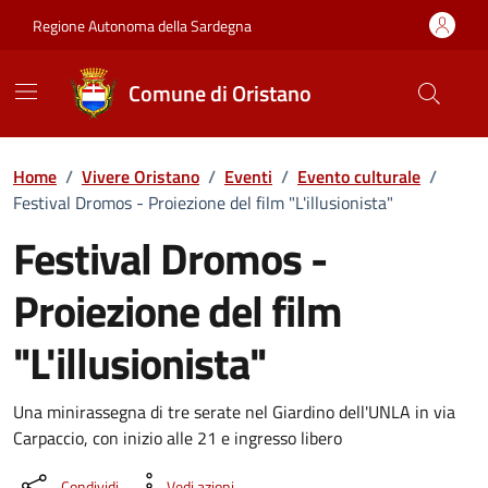
Vai ai contenuti
Vai al Footer
Regione Autonoma della Sardegna
Comune di Oristano
Home
/
Vivere Oristano
/
Eventi
/
Evento culturale
/
Festival Dromos - Proiezione del film "L'illusionista"
Festival Dromos -
Proiezione del film
"L'illusionista"
Dettaglio dell'evento
Una minirassegna di tre serate nel Giardino dell'UNLA in via
Carpaccio, con inizio alle 21 e ingresso libero
Condividi
Vedi azioni