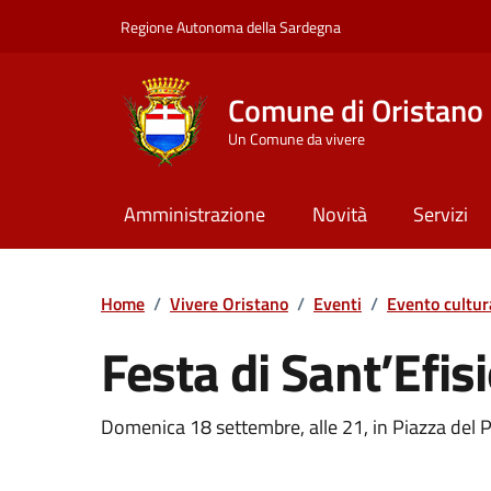
Vai ai contenuti
Vai al Footer
Regione Autonoma della Sardegna
Comune di Oristano
Un Comune da vivere
Amministrazione
Novità
Servizi
Home
/
Vivere Oristano
/
Eventi
/
Evento cultur
Festa di Sant’Efi
Dettaglio dell'event
Domenica 18 settembre, alle 21, in Piazza del 