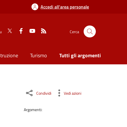
Accedi all'area personale
su
Cerca
struzione
Turismo
Tutti gli argomenti
Condividi
Vedi azioni
Argomenti: