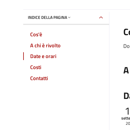
INDICE DELLA PAGINA
C
Cos'è
A chi è rivolto
Dom
Date e orari
A
Costi
Contatti
D
sett
2