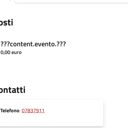
osti
???content.evento.???
0,00 euro
ontatti
Telefono
:
07837911