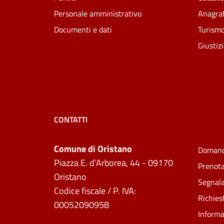
Personale amministrativo
Anagraf
Documenti e dati
Turism
Giustiz
CONTATTI
Comune di Oristano
Domand
Piazza E. d'Arborea, 44 - 09170
Prenot
Oristano
Segnala
Codice fiscale / P. IVA:
Richies
00052090958
Informa