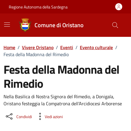
Vai ai contenuti
Vai al Footer
Regione Autonoma della Sardegna
Comune di Oristano
Home
/
Vivere Oristano
/
Eventi
/
Evento culturale
/
Festa della Madonna del Rimedio
Festa della Madonna del
Rimedio
Dettaglio dell'evento
Nella Basilica di Nostra Signora del Rimedio, a Donigala,
Oristano festeggia la Compatrona dell’Arcidiocesi Arborense
Condividi
Vedi azioni