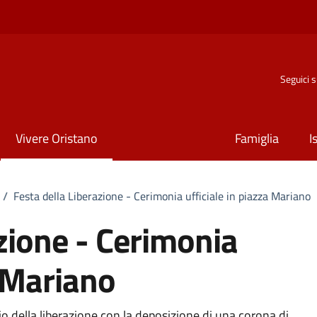
Seguici 
Vivere Oristano
Famiglia
I
/
Festa della Liberazione - Cerimonia ufficiale in piazza Mariano
zione - Cerimonia
a Mariano
 della liberazione con la deposizione di una corona di