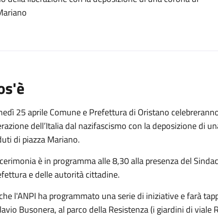
o
 Mariano
os'è
edì 25 aprile Comune e Prefettura di Oristano celebreranno 
erazione dell’Italia dal nazifascismo con la deposizione di 
uti di piazza Mariano.
cerimonia è in programma alle 8,30 alla presenza del Sindac
fettura e delle autorità cittadine.
he l'ANPI ha programmato una serie di iniziative e farà tappa
lavio Busonera, al parco della Resistenza (i giardini di vial