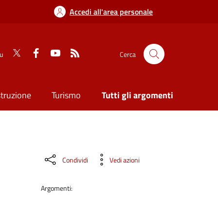
Accedi all'area personale
su
Cerca
struzione
Turismo
Tutti gli argomenti
Condividi
Vedi azioni
Argomenti: