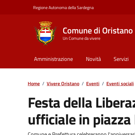
Vai ai contenuti
Vai al Footer
Regione Autonoma della Sardegna
Comune di Oristano
Un Comune da vivere
Amministrazione
Novità
Servizi
Home
/
Vivere Oristano
/
Eventi
/
Eventi sociali
Festa della Libera
ufficiale in piazz
Comune e Prefettura celebreranno l'anniversario