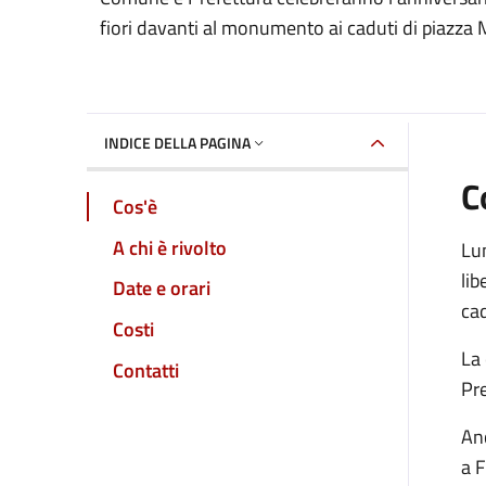
Dettaglio dell'event
fiori davanti al monumento ai caduti di piazza
INDICE DELLA PAGINA
C
Cos'è
A chi è rivolto
Lun
lib
Date e orari
cad
Costi
La 
Contatti
Pre
Anc
a F