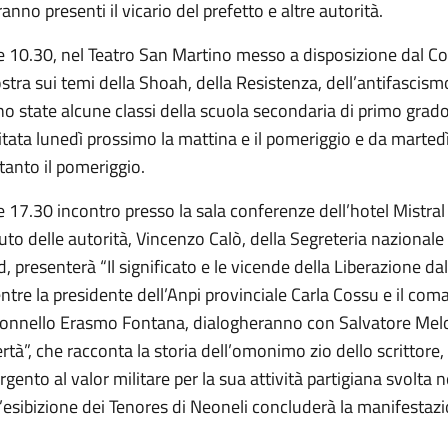
anno presenti il vicario del prefetto e altre autorità.
le 10.30, nel Teatro San Martino messo a disposizione dal C
tra sui temi della Shoah, della Resistenza, dell’antifascism
o state alcune classi della scuola secondaria di primo grado
itata lunedì prossimo la mattina e il pomeriggio e da marte
tanto il pomeriggio.
e 17.30 incontro presso la sala conferenze dell’hotel Mistral 
uto delle autorità, Vincenzo Calò, della Segreteria nazionale
, presenterà “Il significato e le vicende della Liberazione dal
tre la presidente dell’Anpi provinciale Carla Cossu e il coman
onnello Erasmo Fontana, dialogheranno con Salvatore Meloni,
ertà”, che racconta la storia dell’omonimo zio dello scrittore
rgento al valor militare per la sua attività partigiana svolta
esibizione dei Tenores di Neoneli concluderà la manifestazi