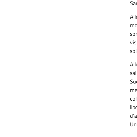
Sar
Al
mos
son
vis
sol
All
sal
Sud
men
col
lib
d’a
Un’