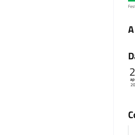
Fest
A
D
ap
2
C