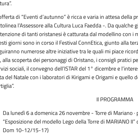
tura”.
offerta di “Eventi d’autunno” è ricca e varia in attesa dell
tolinea l’Assessore alla Cultura Luca Faedda -. Da qualche 
ttenzione di tanti oristanesi è catturata dal modellino con i 
sti giorni sono in corso il Festival ConnEtica, giunto alla terz
uiranno numerose altre iniziative tra le quali mi piace ricorda
, alla scoperta dei personaggi di Oristano, i consigli pratici p
vizi sociali, il convegno dell’ISTAR del 1° dicembre e l’intere
ta del Natale con i laboratori di Kirigami e Origami e quello 
tiglia”.
Il PROGRAMMA
Da lunedì 6 a domenica 26 novembre - Torre di Mariano ·
“Esposizione del modello Lego della Torre di MARIANO II”
Dom 10-12/15-17)