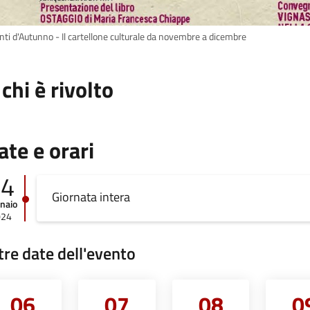
nti d'Autunno - Il cartellone culturale da novembre a dicembre
 chi è rivolto
ate e orari
04
Giornata intera
naio
024
tre date dell'evento
06
07
08
0