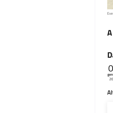
Eve
A
D
gen
2
Al