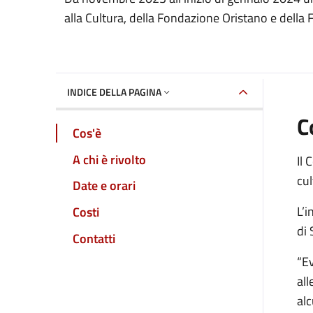
Dettaglio dell'event
alla Cultura, della Fondazione Oristano e dell
INDICE DELLA PAGINA
C
Cos'è
A chi è rivolto
Il 
cul
Date e orari
L’i
Costi
di
Contatti
“Ev
all
al