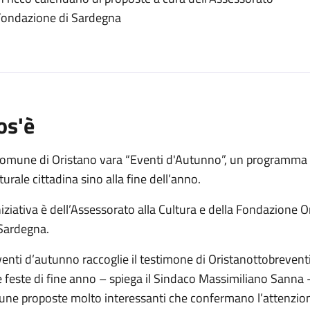
o
a Fondazione di Sardegna
os'è
Comune di Oristano vara “Eventi d'Autunno”, un programma di
turale cittadina sino alla fine dell’anno.
niziativa è dell’Assessorato alla Cultura e della Fondazione 
 Sardegna.
enti d’autunno raccoglie il testimone di Oristanottobreventi
e feste di fine anno – spiega il Sindaco Massimiliano Sanna 
cune proposte molto interessanti che confermano l’attenzion