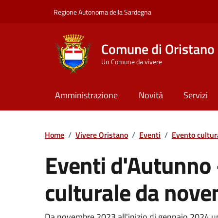
Vai ai contenuti
Vai al Footer
Regione Autonoma della Sardegna
Comune di Oristano
Un Comune da vivere
Amministrazione
Novità
Servizi
Home
/
Vivere Oristano
/
Eventi
/
Evento cultur
Eventi d'Autunno -
culturale da nov
Da novembre 2023 all'inizio di gennaio 2024 un