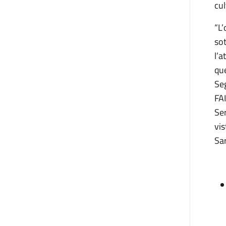
cul
“L’
sot
l’a
que
Seg
FAI
Ser
vis
Sar