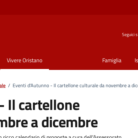
Seguici 
Vivere Oristano
Famiglia
I
ale
/
Eventi d'Autunno - Il cartellone culturale da novembre a di
 Il cartellone
embre a dicembre
 ricco calendario di proposte a cura dell’Assessorato