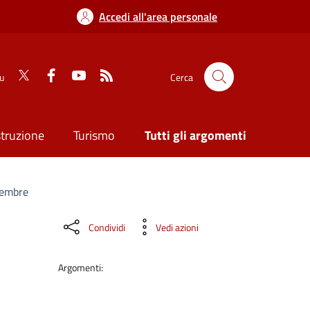
Accedi all'area personale
su
Cerca
struzione
Turismo
Tutti gli argomenti
cembre
Condividi
Vedi azioni
Argomenti: