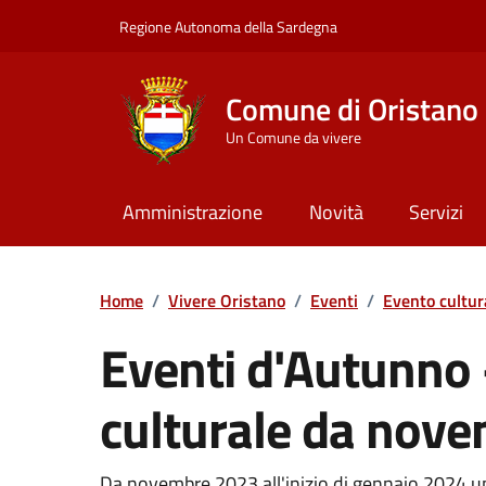
Vai ai contenuti
Vai al Footer
Regione Autonoma della Sardegna
Comune di Oristano
Un Comune da vivere
Amministrazione
Novità
Servizi
Home
/
Vivere Oristano
/
Eventi
/
Evento cultur
Eventi d'Autunno -
culturale da nov
Da novembre 2023 all'inizio di gennaio 2024 un