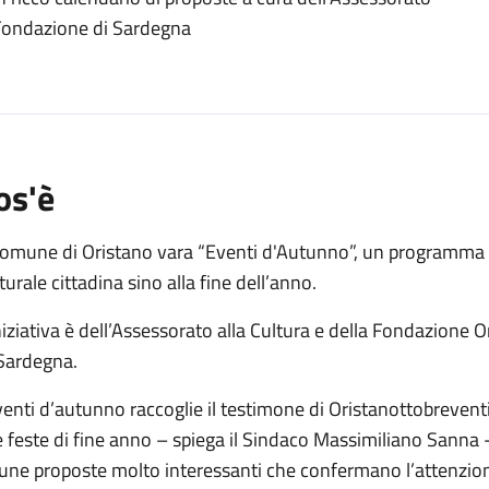
o
a Fondazione di Sardegna
os'è
Comune di Oristano vara “Eventi d'Autunno”, un programma di
turale cittadina sino alla fine dell’anno.
niziativa è dell’Assessorato alla Cultura e della Fondazione 
 Sardegna.
enti d’autunno raccoglie il testimone di Oristanottobreventi
e feste di fine anno – spiega il Sindaco Massimiliano Sanna 
cune proposte molto interessanti che confermano l’attenzion