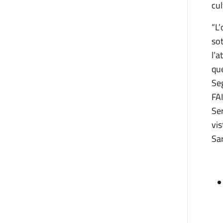
cul
“L’
sot
l’a
que
Seg
FAI
Ser
vis
Sar