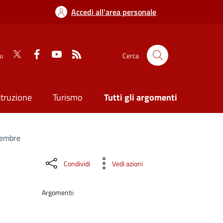
Accedi all'area personale
su
Cerca
struzione
Turismo
Tutti gli argomenti
cembre
Condividi
Vedi azioni
Argomenti: