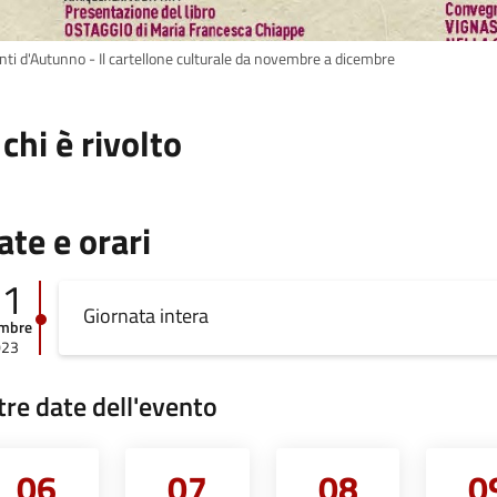
nti d'Autunno - Il cartellone culturale da novembre a dicembre
 chi è rivolto
ate e orari
01
Giornata intera
embre
023
tre date dell'evento
06
07
08
0