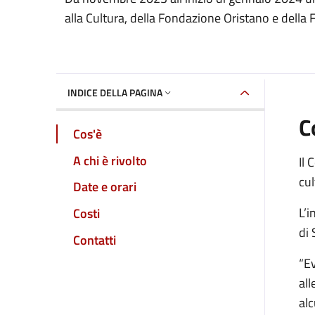
Dettaglio dell'event
alla Cultura, della Fondazione Oristano e dell
INDICE DELLA PAGINA
C
Cos'è
A chi è rivolto
Il 
cul
Date e orari
L’i
Costi
di
Contatti
“Ev
all
al