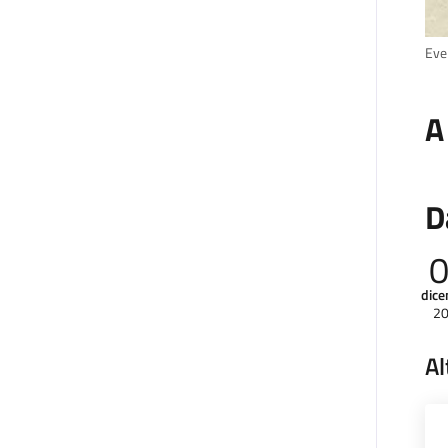
Eve
A
D
dic
2
Al