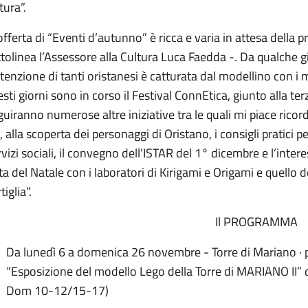
tura”.
offerta di “Eventi d’autunno” è ricca e varia in attesa dell
tolinea l’Assessore alla Cultura Luca Faedda -. Da qualche 
ttenzione di tanti oristanesi è catturata dal modellino con i 
sti giorni sono in corso il Festival ConnEtica, giunto alla terz
uiranno numerose altre iniziative tra le quali mi piace ricorda
, alla scoperta dei personaggi di Oristano, i consigli pratici p
vizi sociali, il convegno dell’ISTAR del 1° dicembre e l’intere
ta del Natale con i laboratori di Kirigami e Origami e quello 
tiglia”.
Il PROGRAMMA
Da lunedì 6 a domenica 26 novembre - Torre di Mariano ·
“Esposizione del modello Lego della Torre di MARIANO II”
Dom 10-12/15-17)