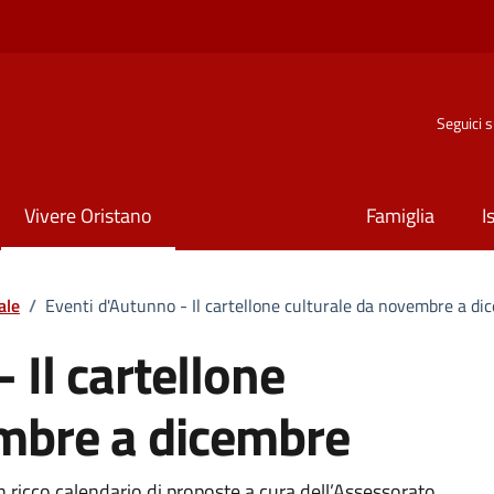
Seguici 
Vivere Oristano
Famiglia
I
ale
/
Eventi d'Autunno - Il cartellone culturale da novembre a di
 Il cartellone
embre a dicembre
 ricco calendario di proposte a cura dell’Assessorato