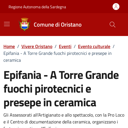
Vai ai contenuti
Vai al Footer
Regione Autonoma della Sardegna
Comune di Oristano
Home
/
Vivere Oristano
/
Eventi
/
Evento culturale
/
Epifania - A Torre Grande fuochi pirotecnici e presepe in
ceramica
Epifania - A Torre Grande
fuochi pirotecnici e
presepe in ceramica
Dettaglio dell'evento
Gli Assessorati all’Artigianato e allo spettacolo, con la Pro Loco
e il Centro di documentazione della ceramica, organizzano i