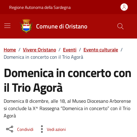
Vai ai contenuti
Vai al Footer
Regione Autonoma della Sardegna
Comune di Oristano
Home
/
Vivere Oristano
/
Eventi
/
Evento culturale
/
Domenica in concerto con il Trio Agorà
Domenica in concerto con
il Trio Agorà
Dettaglio dell'evento
Domenica 8 dicembre, alle 18, al Museo Diocesano Arborense
si conclude la X^ Rassegna “Domenica in concerto” con il Trio
Agorà
Condividi
Vedi azioni