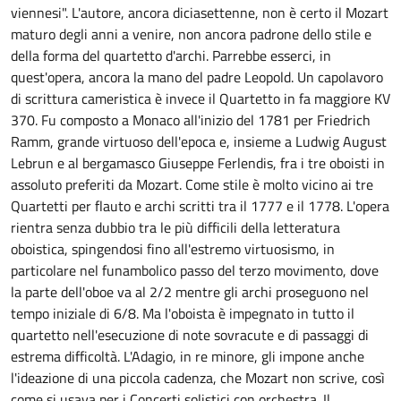
viennesi". L'autore, ancora diciasettenne, non è certo il Mozart
maturo degli anni a venire, non ancora padrone dello stile e
della forma del quartetto d'archi. Parrebbe esserci, in
quest'opera, ancora la mano del padre Leopold. Un capolavoro
di scrittura cameristica è invece il Quartetto in fa maggiore KV
370. Fu composto a Monaco all'inizio del 1781 per Friedrich
Ramm, grande virtuoso dell'epoca e, insieme a Ludwig August
Lebrun e al bergamasco Giuseppe Ferlendis, fra i tre oboisti in
assoluto preferiti da Mozart. Come stile è molto vicino ai tre
Quartetti per flauto e archi scritti tra il 1777 e il 1778. L'opera
rientra senza dubbio tra le più difficili della letteratura
oboistica, spingendosi fino all'estremo virtuosismo, in
particolare nel funambolico passo del terzo movimento, dove
la parte dell'oboe va al 2/2 mentre gli archi proseguono nel
tempo iniziale di 6/8. Ma l'oboista è impegnato in tutto il
quartetto nell'esecuzione di note sovracute e di passaggi di
estrema difficoltà. L'Adagio, in re minore, gli impone anche
l'ideazione di una piccola cadenza, che Mozart non scrive, così
come si usava per i Concerti solistici con orchestra. Il