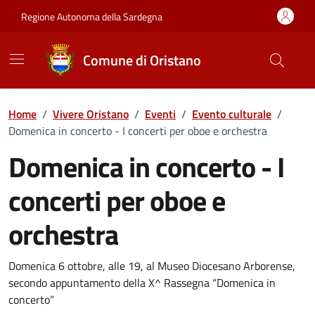
Vai ai contenuti
Vai al Footer
Regione Autonoma della Sardegna
Comune di Oristano
Home
/
Vivere Oristano
/
Eventi
/
Evento culturale
/
Domenica in concerto - I concerti per oboe e orchestra
Domenica in concerto - I
concerti per oboe e
orchestra
Dettaglio dell'evento
Domenica 6 ottobre, alle 19, al Museo Diocesano Arborense,
secondo appuntamento della X^ Rassegna “Domenica in
concerto”