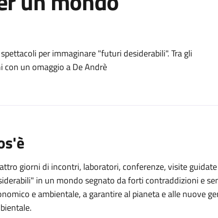
per un mondo
o
 spettacoli per immaginare "futuri desiderabili". Tra gli
ni con un omaggio a De Andrè
os'è
ttro giorni di incontri, laboratori, conferenze, visite guidat
iderabili" in un mondo segnato da forti contraddizioni e sem
nomico e ambientale, a garantire al pianeta e alle nuove gen
bientale.