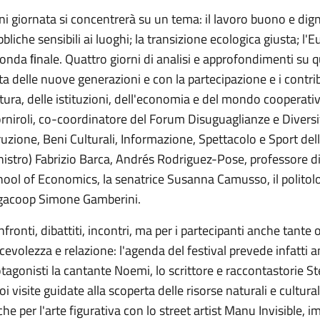
i giornata si concentrerà su un tema: il lavoro buono e digni
bliche sensibili ai luoghi; la transizione ecologica giusta; l'
onda ﬁnale. Quattro giorni di analisi e approfondimenti su 
ta delle nuove generazioni e con la partecipazione e i contribu
tura, delle istituzioni, dell'economia e del mondo cooperativi
niroli, co-coordinatore del Forum Disuguaglianze e Diversità
ruzione, Beni Culturali, Informazione, Spettacolo e Sport de
nistro) Fabrizio Barca, Andrés Rodriguez-Pose, professore 
ool of Economics, la senatrice Susanna Camusso, il politolog
gacoop Simone Gamberini.
fronti, dibattiti, incontri, ma per i partecipanti anche tant
cevolezza e relazione: l'agenda del festival prevede infatti a
tagonisti la cantante Noemi, lo scrittore e raccontastorie S
oi visite guidate alla scoperta delle risorse naturali e cultura
he per l'arte figurativa con lo street artist Manu Invisible, 