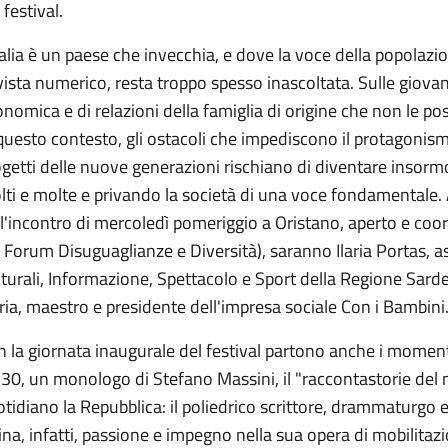
 festival.
talia è un paese che invecchia, e dove la voce della popolaz
vista numerico, resta troppo spesso inascoltata. Sulle giovan
nomica e di relazioni della famiglia di origine che non le poss
questo contesto, gli ostacoli che impediscono il protagonismo
getti delle nuove generazioni rischiano di diventare insormo
ti e molte e privando la società di una voce fondamentale. A
l'incontro di mercoledì pomeriggio a Oristano, aperto e coo
 Forum Disuguaglianze e Diversità), saranno Ilaria Portas, a
turali, Informazione, Spettacolo e Sport della Regione Sard
ia, maestro e presidente dell'impresa sociale Con i Bambini
 la giornata inaugurale del festival partono anche i momenti 
.30, un monologo di Stefano Massini, il "raccontastorie del
tidiano la Repubblica: il poliedrico scrittore, drammaturgo 
ina, infatti, passione e impegno nella sua opera di mobilita