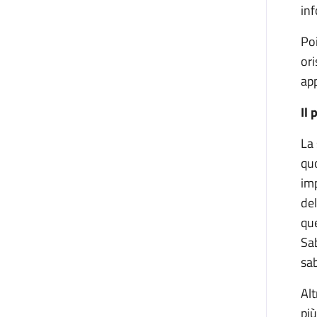
in
Poi
ori
ap
Il
La 
quo
imp
del
que
Sab
sab
Alt
più