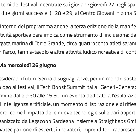
 temi del festival incentrate sui giovani: giovedì 27 negli sp
 due giorni successivi (il 28 e 29) al Centro Giovani in zona 
'interno del programma anche la terza edizione della manif
ttività sportiva paralimpica come strumento di inclusione: 
gata marina di Torre Grande, circa quattrocento atleti sarann
 l'arco, tennis-tavolo e altre attività ludico ricreative di con
 via mercoledì 26 giugno
siderabili futuri. Senza disuguaglianze, per un mondo sosten
logo al festival, il Tech Boost Summit Italia "Generi+Genera
mine dalle 9.30 alle 15.30: un evento dedicato all'esploraz
l'intelligenza artificiale, un momento di ispirazione e di rif
oro, come l'impatto delle nuove tecnologie sulle pari opportu
ganizzato da Legacoop Sardegna insieme a Straightlabs Gm
partecipazione di esperti, innovatori, imprenditori, rappresen