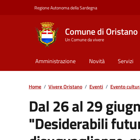
Vai ai contenuti
Vai al Footer
Regione Autonoma della Sardegna
Comune di Oristano
Un Comune da vivere
Amministrazione
Novità
Servizi
Home
/
Vivere Oristano
/
Eventi
/
Evento cultur
Dal 26 al 29 giugno
"Desiderabili futu