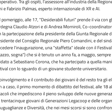
perativo. Tra gli ospiti, l'assessore all'industria della R
i e Fabrizio Palmas, esperto internazionale di XR e AI.
 pomeriggio, alle 17, "Desiderabili futuri" prende il via con 
rdegna Claudio Atzori e di Andrea Morniroli, Co-coordinator
 la partecipazione della presidente della Giunta Regionale 
sidente del Consiglio Regionale Piero Comandini, e del sin
cedere l'inaugurazione, una "staffetta" ideale con il Festival
azzo, sogna") che si è tenuto un anno fa, a maggio, sempre 
idato a Sebastiano Corona, che ha partecipato a quella mani
tival con lo sguardo di un giovane studente universitario.
coinvolgimento e il contributo dei giovani è del resto tra gli e
 a caso, il primo momento di dibattito del festival, alle 18 
acoli che impediscono il pieno sviluppo delle nuove generaz
 trentacinque giovani di Generazioni Legacoop e delle organi
uguaglianze e Diversità, che nei mesi scorsi si sono confront