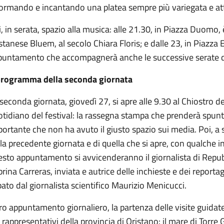
formando e incantando una platea sempre più variegata e at
, in serata, spazio alla musica: alle 21.30, in Piazza Duomo, 
stanese Bluem, al secolo Chiara Floris; e dalle 23, in Piazza
puntamento che accompagnerà anche le successive serate de
 programma della seconda giornata
seconda giornata, giovedì 27, si apre alle 9.30 al Chiostro
tidiano del festival: la rassegna stampa che prenderà spunto,
ortante che non ha avuto il giusto spazio sui media. Poi, a seg
la precedente giornata e di quella che si apre, con qualche in
sto appuntamento si avvicenderanno il giornalista di Repub
rina Carreras, inviata e autrice delle inchieste e dei report
ato dal giornalista scientifico Maurizio Menicucci.
ro appuntamento giornaliero, la partenza delle visite guidate 
 rappresentativi della provincia di Oristano: il mare di Torre