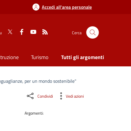
Accedi all'area personale
su
Cerca
struzione
Turismo
Tutti gli argomenti
isuguaglianze, per un mondo sostenibile"
Condividi
Vedi azioni
Argomenti: