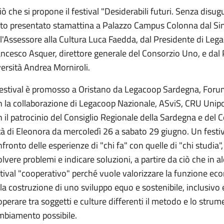
iò che si propone il festival "Desiderabili futuri. Senza dis
ato presentato stamattina a Palazzo Campus Colonna dal Si
l'Assessore alla Cultura Luca Faedda, dal Presidente di Leg
ancesco Asquer, direttore generale del Consorzio Uno, e dal
ersità Andrea Morniroli.
 Festival è promosso a Oristano da Legacoop Sardegna, Foru
 la collaborazione di Legacoop Nazionale, ASviS, CRU Unipol
 il patrocinio del Consiglio Regionale della Sardegna e del
tà di Eleonora da mercoledì 26 a sabato 29 giugno. Un festiv
fronto delle esperienze di "chi fa" con quelle di "chi studia
olvere problemi e indicare soluzioni, a partire da ciò che in a
tival "cooperativo" perché vuole valorizzare la funzione ec
la costruzione di uno sviluppo equo e sostenibile, inclusivo
perare tra soggetti e culture differenti il metodo e lo strume
mbiamento possibile.