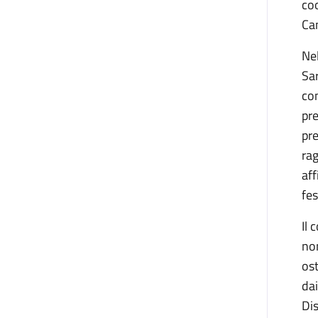
coo
Can
Nel
Sa
con
pre
pre
rag
aff
fes
Il 
non
ost
dai
Dis