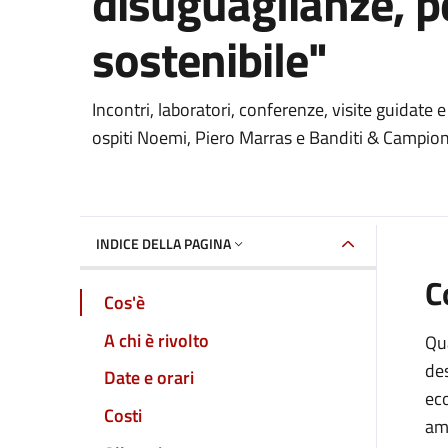
disuguaglianze, 
sostenibile"
Dettaglio dell'event
Incontri, laboratori, conferenze, visite guidate e
ospiti Noemi, Piero Marras e Banditi & Campio
INDICE DELLA PAGINA
C
Cos'è
A chi è rivolto
Qua
des
Date e orari
eco
Costi
am