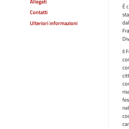
Allegati
È c
Contatti
st
dal
Ulteriori informazioni
Fr
Div
Il
con
con
cit
con
ris
fes
nel
coo
ca