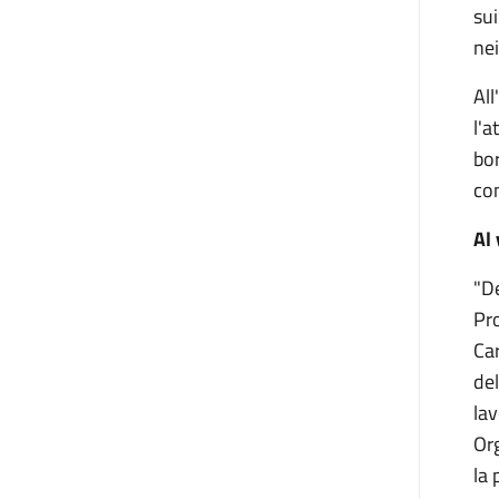
sui
nei
All
l'a
bor
con
Al
"De
Pro
Car
del
lav
Or
la 