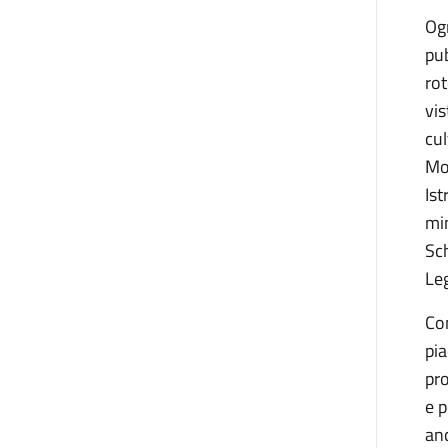
Ogn
pub
rot
vis
cul
Mor
Ist
mi
Sch
Le
Con
pia
pro
e p
anc