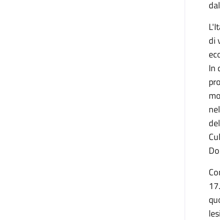
dal
L'I
di 
eco
In 
pro
mol
nel
del
Cul
Dor
Con
17
quo
les