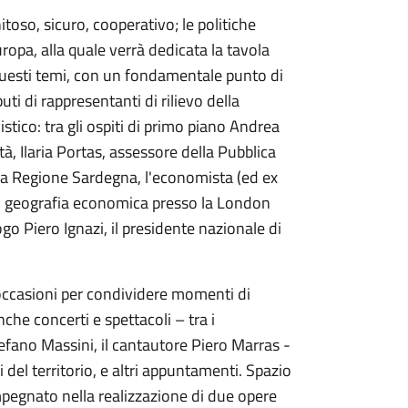
toso, sicuro, cooperativo; le politiche
Europa, alla quale verrà dedicata la tavola
questi temi, con un fondamentale punto di
ti di rappresentanti di rilievo della
stico: tra gli ospiti di primo piano Andrea
, Ilaria Portas, assessore della Pubblica
lla Regione Sardegna, l'economista (ed ex
di geografia economica presso la London
o Piero Ignazi, il presidente nazionale di
e occasioni per condividere momenti di
nche concerti e spettacoli – tra i
tefano Massini, il cantautore Piero Marras -
li del territorio, e altri appuntamenti. Spazio
impegnato nella realizzazione di due opere