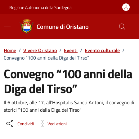
Vai ai contenuti
Vai al Footer
Regione Autonoma della Sardegna
Comune di Oristano
Home
/
Vivere Oristano
/
Eventi
/
Evento culturale
/
Convegno “100 anni della Diga del Tirso”
Convegno “100 anni della
Diga del Tirso”
Dettaglio dell'evento
Il 6 ottobre, alle 17, all'Hospitalis Sancti Antoni, il convegno di
storici “100 anni della Diga del Tirso”
Condividi
Vedi azioni