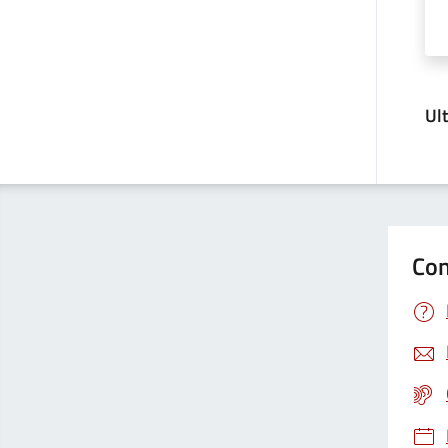
Ul
Con