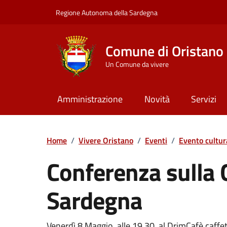
Vai ai contenuti
Vai al Footer
Regione Autonoma della Sardegna
Comune di Oristano
Un Comune da vivere
Amministrazione
Novità
Servizi
Home
/
Vivere Oristano
/
Eventi
/
Evento cultur
Conferenza sulla 
Sardegna
Venerdì 8 Maggio, alle 19,30, al DrimCafè caffet