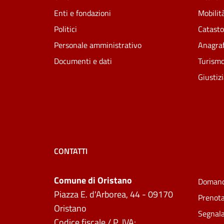
Enti e fondazioni
Mobilità
Politici
Catasto
Personale amministrativo
Anagraf
Documenti e dati
Turism
Giustiz
CONTATTI
Comune di Oristano
Domand
Piazza E. d'Arborea, 44 - 09170
Prenot
Oristano
Segnala
Codice fiscale / P. IVA: