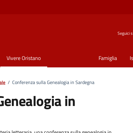
Seguici 
Vivere Oristano
Famiglia
I
ale
/
Conferenza sulla Genealogia in Sardegna
Genealogia in
teria letteraria, una conferenza sulla genealogia in