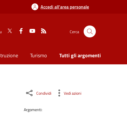
Accedi all'area personale
su
Cerca
struzione
Turismo
Tutti gli argomenti
Condividi
Vedi azioni
Argomenti: