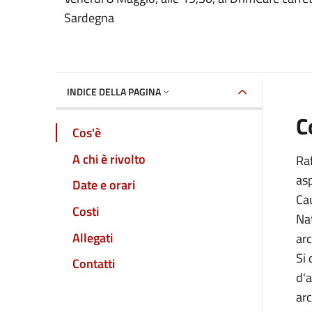
Dettaglio dell'event
Sardegna
INDICE DELLA PAGINA
C
Cos'è
A chi è rivolto
Raf
as
Date e orari
Cau
Costi
Nat
Allegati
arc
Si 
Contatti
d'a
arc