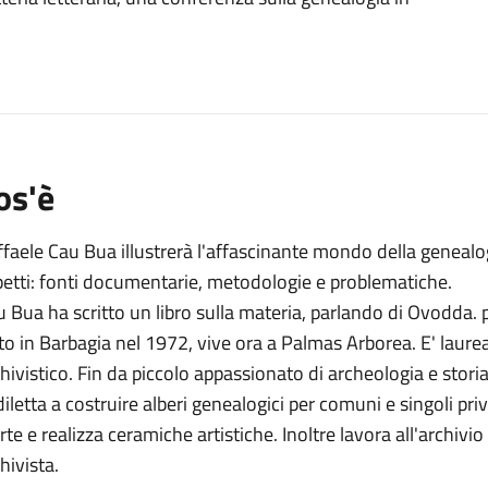
o
os'è
faele Cau Bua illustrerà l'affascinante mondo della geneal
petti: fonti documentarie, metodologie e problematiche.
 Bua ha scritto un libro sulla materia, parlando di Ovodda. 
o in Barbagia nel 1972, vive ora a Palmas Arborea. E' laurea
hivistico. Fin da piccolo appassionato di archeologia e storia
diletta a costruire alberi genealogici per comuni e singoli pr
rte e realizza ceramiche artistiche. Inoltre lavora all'archi
hivista.