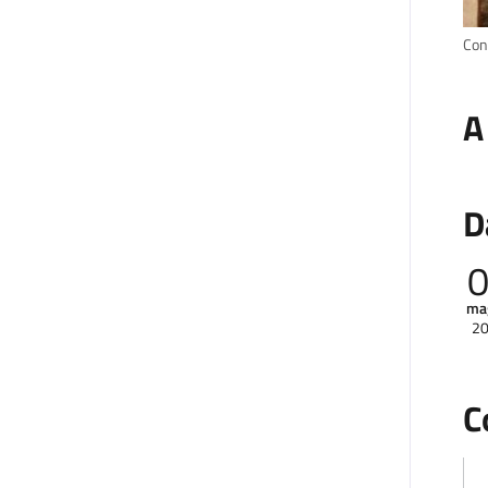
Con
A
D
ma
2
C