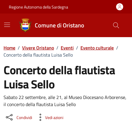
Vai ai contenuti
Vai al Footer
Regione Autonoma della Sardegna
Comune di Oristano
Home
/
Vivere Oristano
/
Eventi
/
Evento culturale
/
Concerto della flautista Luisa Sello
Concerto della flautista
Luisa Sello
Dettaglio dell'evento
Sabato 22 settembre, alle 21, al Museo Diocesano Arborense,
il concerto della flautista Luisa Sello
Condividi
Vedi azioni