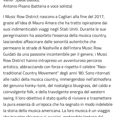
Antonio Pisano (batteria e voce solista)
I Music Row District nascono a Cagliari alla fine del 2017,
grazie all'idea di Mauro Amara che ha tratto ispirazione dai
suoi indimenticabili viaggi negli Stati Uniti. Durante le sue
peregrinazioni ha assorbito l'essenza della musica country,
lasciandosi affascinare dalle sonorità autentiche che
permeano le strade di Nashville e dell'intera Music Row.
Guidati da una passione incontenibile per il genere, i Music
Row District hanno intrapreso un avventuroso percorso
artistico, abbracciando con forza e rispetto il celebre "Neo-
traditional Country Movement" degli anni '80. Sono ritornati
alle radici della musica country, immergendosi nell'atmosfera
del genuino honky-tonk, del nostalgico bluegrass, del caldo e
coinvolgente folk, e della travolgente energia del western
swing. Il loro obiettivo è stato quello di rivivere e trasmettere
la pura essenza di un'epoca che ha segnato in modo indelebile
la storia della musica americana. La loro musica è un viaggio
che travolge chiunque si avvicini, portandolo lontano dal