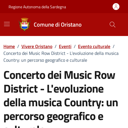
Vai ai contenuti
Vai al Footer
Regione Autonoma della Sardegna
Comune di Oristano
Home
/
Vivere Oristano
/
Eventi
/
Evento culturale
/
Concerto dei Music Row District - L'evoluzione della musica
Country: un percorso geografico e culturale
Concerto dei Music Row
District - L'evoluzione
della musica Country: un
percorso geografico e