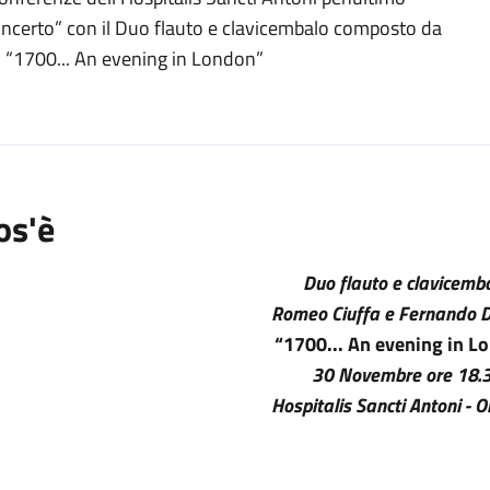
o
certo” con il Duo flauto e clavicembalo composto da
 “1700... An evening in London”
os'è
Duo flauto e clavicemba
Romeo Ciuffa e Fernando 
“1700...
An evening in L
30 Novembre ore 18.
Hospitalis Sancti Antoni - O