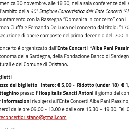
enica 30 novembre, alle 18.30, nella sala conferenze dell’
l’ambito della
40ª Stagione Concertistica dell’ Ente Concerti “A
puntamento con la Rassegna “Domenica in concerto” con il
meo Ciuffa e Fernando De Luca nel concerto dal titolo: “17
secuzione di opere composte nel primo decennio del '700 in 
Concerto è organizzato dall’
Ente Concerti “Alba Pani Passi
onoma della Sardegna, della Fondazione Banco di Sardegna, d
turali e del Comune di Oristano.
lietti
zzo del biglietto
:
Intero: € 5,00 - Ridotto (
under 18) € 1
tteghino
presso
l’Hospitalis Sancti Antoni
il giorno del co
r
informazioni
rivolgersi all’Ente Concerti Alba Pani Passino
erdì dalle ore 09.00 - 13.00 e dalle ore 15.30 – 19.30. Tel
teconcertioristano@gmail.com