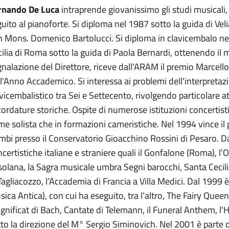
rnando De Luca
intraprende giovanissimo gli studi musicali,
uito al pianoforte. Si diploma nel 1987 sotto la guida di Vel
n Mons. Domenico Bartolucci. Si diploma in clavicembalo nel
ilia di Roma sotto la guida di Paola Bernardi, ottenendo il 
nalazione del Direttore, riceve dall'ARAM il premio Marcell
l'Anno Accademico. Si interessa ai problemi dell'interpretazi
vicembalistico tra Sei e Settecento, rivolgendo particolare at
ordature storiche. Ospite di numerose istituzioni concertistiche
e solista che in formazioni cameristiche. Nel 1994 vince il
bi presso il Conservatorio Gioacchino Rossini di Pesaro. Dal
certistiche italiane e straniere quali il Gonfalone (Roma), l’
solana, la Sagra musicale umbra Segni barocchi, Santa Cecilia,
Tagliacozzo, l’Accademia di Francia a Villa Medici. Dal 1999 
ica Antica), con cui ha eseguito, tra l’altro, The Fairy Queen 
nificat di Bach, Cantate di Telemann, il Funeral Anthem, l'
to la direzione del M° Sergio Siminovich. Nel 2001 è parte 