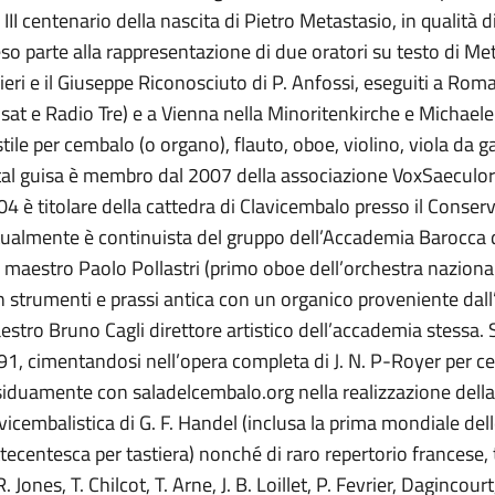
 III centenario della nascita di Pietro Metastasio, in qualità
so parte alla rappresentazione di due oratori su testo di Met
ieri e il Giuseppe Riconosciuto di P. Anfossi, eseguiti a Roma
sat e Radio Tre) e a Vienna nella Minoritenkirche e Michael
stile per cembalo (o organo), flauto, oboe, violino, viola da
 tal guisa è membro dal 2007 della associazione VoxSaecul
4 è titolare della cattedra di Clavicembalo presso il Conserva
ualmente è continuista del gruppo dell’Accademia Barocca d
 maestro Paolo Pollastri (primo oboe dell’orchestra nazional
 strumenti e prassi antica con un organico proveniente dall
stro Bruno Cagli direttore artistico dell’accademia stessa. Si
1, cimentandosi nell’opera completa di J. N. P-Royer per ce
siduamente con saladelcembalo.org nella realizzazione dell
vicembalistica di G. F. Handel (inclusa la prima mondiale del
tecentesca per tastiera) nonché di raro repertorio francese, 
R. Jones, T. Chilcot, T. Arne, J. B. Loillet, P. Fevrier, Dagincou