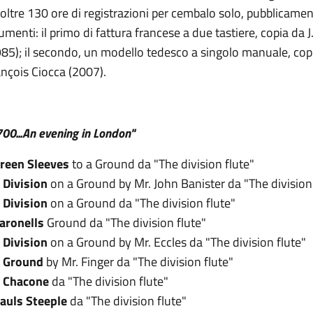
oltre 130 ore di registrazioni per cembalo solo, pubblicament
umenti: il primo di fattura francese a due tastiere, copia d
85); il secondo, un modello tedesco a singolo manuale, copi
nçois Ciocca (2007).
00...An evening in London"
reen Sleeves
to a Ground da "The division flute"
 Division
on a Ground by Mr. John Banister da "The division
 Division
on a Ground da "The division flute"
aronells
Ground da "The division flute"
 Division
on a Ground by Mr. Eccles da "The division flute"
 Ground
by Mr. Finger da "The division flute"
 Chacone
da "The division flute"
auls Steeple
da "The division flute"