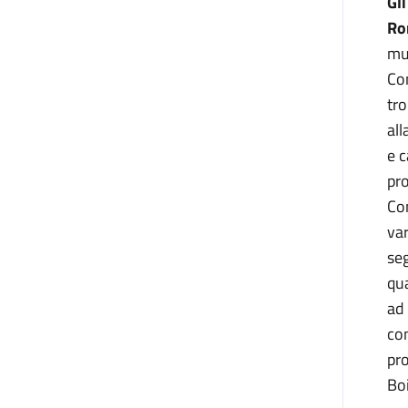
Gli
Ro
mus
Con
tro
all
e c
pro
Con
var
seg
qu
ad 
con
pro
Boi