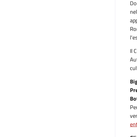
Dom
nel
ap
Ro
l'e
Il 
Aut
cul
Big
Pre
Bo
Pe
ven
en