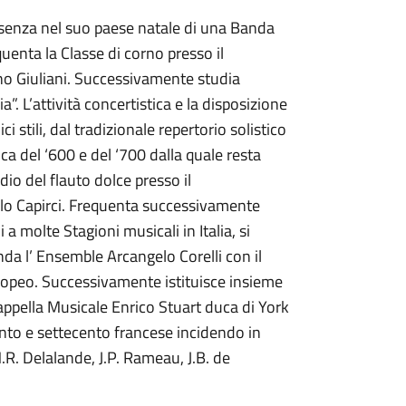
resenza nel suo paese natale di una Banda
quenta la Classe di corno presso il
no Giuliani. Successivamente studia
. L’attività concertistica e la disposizione
 stili, dal tradizionale repertorio solistico
ica del ‘600 e del ‘700 dalla quale resta
io del flauto dolce presso il
olo Capirci. Frequenta successivamente
i a molte Stagioni musicali in Italia, si
nda l’ Ensemble Arcangelo Corelli con il
ropeo. Successivamente istituisce insieme
 Cappella Musicale Enrico Stuart duca di York
ento e settecento francese incidendo in
.R. Delalande, J.P. Rameau, J.B. de