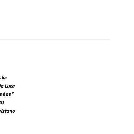
lo:
De Luca
ondon”
30
ristano