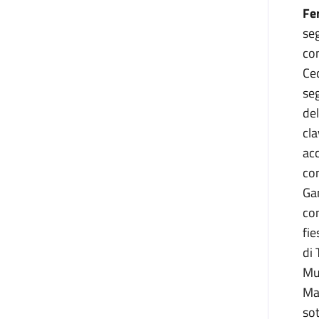
Fe
seg
co
Cec
seg
del
cla
acc
com
Gam
con
fie
di 
Mus
Mag
sot