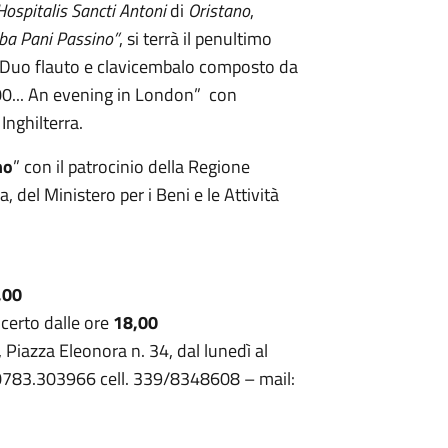
Hospitalis Sancti Antoni
di
Oristano
,
lba Pani Passino”
, si terrà il penultimo
 Duo flauto e clavicembalo composto da
00... An evening in London” con
Inghilterra.
no
” con il patrocinio della Regione
el Ministero per i Beni e le Attività
,00
ncerto dalle ore
18,00
, Piazza Eleonora n. 34, dal lunedì al
. 0783.303966 cell. 339/8348608 – mail: