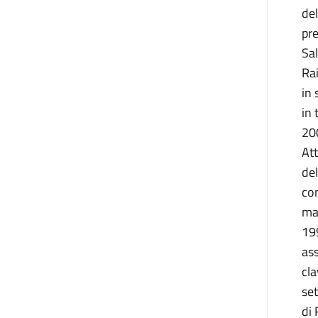
del
pre
Sal
Rai
in 
in
200
Att
del
con
mae
199
as
cla
set
di 