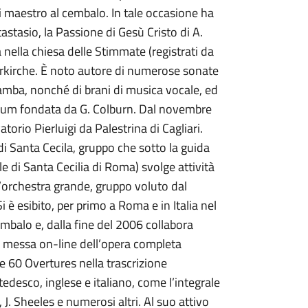
 di maestro al cembalo. In tale occasione ha
astasio, la Passione di Gesù Cristo di A.
 nella chiesa delle Stimmate (registrati da
erkirche. È noto autore di numerose sonate
 gamba, nonché di brani di musica vocale, ed
orum fondata da G. Colburn. Dal novembre
torio Pierluigi da Palestrina di Cagliari.
i Santa Cecila, gruppo che sotto la guida
e di Santa Cecilia di Roma) svolge attività
’orchestra grande, gruppo voluto dal
 è esibito, per primo a Roma e in Italia nel
mbalo e, dalla fine del 2006 collabora
a messa on-line dell’opera completa
le 60 Overtures nella trascrizione
tedesco, inglese e italiano, come l’integrale
rt, J. Sheeles e numerosi altri. Al suo attivo