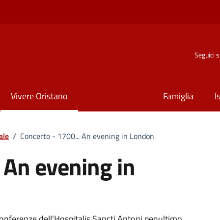
Seguici 
Vivere Oristano
Famiglia
I
ale
/
Concerto - 1700... An evening in London
 An evening in
onferenze dell’Hospitalis Sancti Antoni penultimo