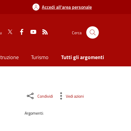
Accedi all'area personale
su
Cerca
struzione
Turismo
Tutti gli argomenti
Condividi
Vedi azioni
Argomenti: