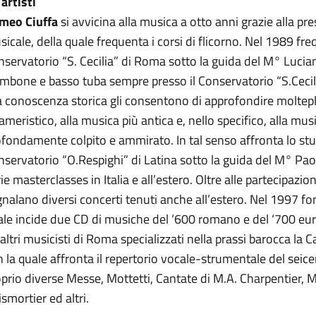
 artisti
meo Ciuffa
si avvicina alla musica a otto anni grazie alla p
icale, della quale frequenta i corsi di flicorno. Nel 1989 fre
servatorio “S. Cecilia” di Roma sotto la guida del M° Lucia
mbone e basso tuba sempre presso il Conservatorio “S.Cecilia”
a conoscenza storica gli consentono di approfondire molteplici
ameristico, alla musica più antica e, nello specifico, alla mus
fondamente colpito e ammirato. In tal senso affronta lo stud
servatorio “O.Respighi” di Latina sotto la guida del M° Pa
ie masterclasses in Italia e all’estero. Oltre alle partecipazion
nalano diversi concerti tenuti anche all’estero. Nel 1997 fo
ale incide due CD di musiche del ‘600 romano e del ‘700 eu
altri musicisti di Roma specializzati nella prassi barocca la
 la quale affronta il repertorio vocale-strumentale del seic
prio diverse Messe, Mottetti, Cantate di M.A. Charpentier, M
smortier ed altri.