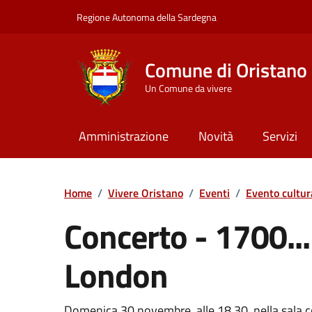
Vai ai contenuti
Vai al Footer
Regione Autonoma della Sardegna
Comune di Oristano
Un Comune da vivere
Amministrazione
Novità
Servizi
Home
/
Vivere Oristano
/
Eventi
/
Evento cultur
Concerto - 1700...
London
Domenica 30 novembre, alle 18.30, nella sala c