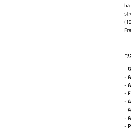
ha 
str
(19
Fra
"17
-
G
-
A
-
A
-
F
-
A
-
A
-
A
-
P