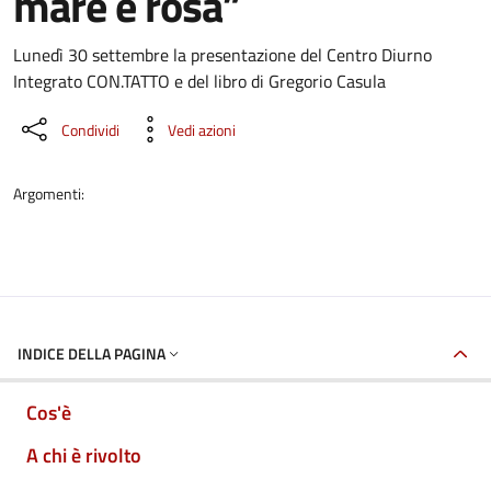
mare è rosa”
Dettaglio dell'evento
Lunedì 30 settembre la presentazione del Centro Diurno
Integrato CON.TATTO e del libro di Gregorio Casula
Condividi
Vedi azioni
Argomenti:
INDICE DELLA PAGINA
Cos'è
A chi è rivolto