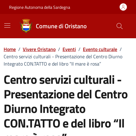
Vai ai contenuti
Vai al Footer
Regione Autonoma della Sardegna
Comune di Oristano
Home
/
Vivere Oristano
/
Eventi
/
Evento culturale
/
Centro servizi culturali - Presentazione del Centro Diurno
Integrato CON.TATTO e del libro “Il mare è rosa”
Centro servizi culturali -
Presentazione del Centro
Diurno Integrato
CON.TATTO e del libro “Il