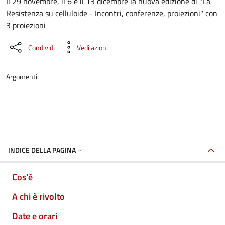
Dettaglio dell'evento
Il 29 novembre, il 6 e il 13 dicembre la nuova edizione di "La
Resistenza su celluloide - Incontri, conferenze, proiezioni" con
3 proiezioni
Condividi
Vedi azioni
Argomenti:
INDICE DELLA PAGINA
Cos'è
A chi è rivolto
Date e orari